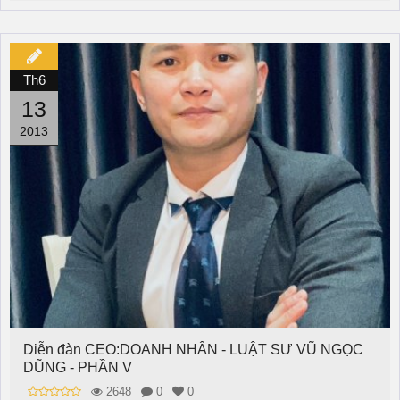
Th6
13
2013
Diễn đàn CEO:DOANH NHÂN - LUẬT SƯ VŨ NGỌC
DŨNG - PHẦN V
2648
0
0