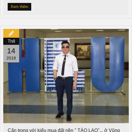
Xem thêm
Th8
14
2018
Cẩn trọng với kiểu mua đất nền " TÀO LAO"... ở Vũng