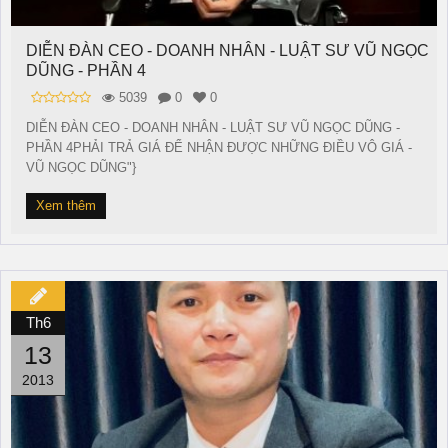
DIỄN ĐÀN CEO - DOANH NHÂN - LUẬT SƯ VŨ NGỌC
DŨNG - PHẦN 4
5039
0
0
DIỄN ĐÀN CEO - DOANH NHÂN - LUẬT SƯ VŨ NGỌC DŨNG -
PHẦN 4PHẢI TRẢ GIÁ ĐỂ NHẬN ĐƯỢC NHỮNG ĐIỀU VÔ GIÁ -
VŨ NGỌC DŨNG"}
Xem thêm
Th6
13
2013