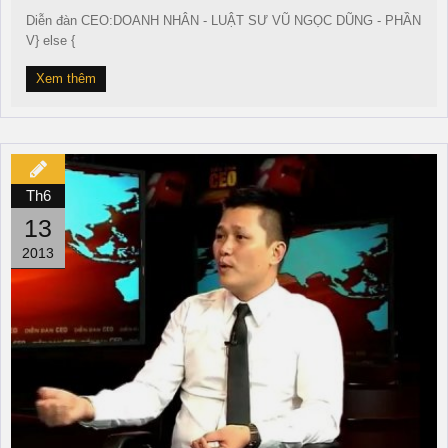
Diễn đàn CEO:DOANH NHÂN - LUẬT SƯ VŨ NGỌC DŨNG - PHẦN
V} else {
Xem thêm
Th6
13
2013