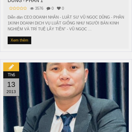
DŨNG - PHẦN 1
3576
0
0
Diễn đàn CEO:DOANH NHÂN - LUẬT SƯ VŨ NGỌC DŨNG - PHẦN
1KINH DOANH DỊCH VỤ LUẬT GIỐNG NHƯ NGƯỜI BÁN KINH
NGHIỆM VÀ TRÍ TUỆ LẤY TIỀN" - VŨ NGỌC ...
Xem thêm
Th6
13
2013