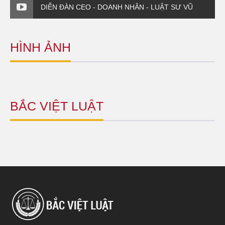
DIỄN ĐÀN CEO - DOANH NHÂN - LUẬT SƯ VŨ
NGỌC DŨNG - PHẦN 4
HÌNH ẢNH
BẮC VIỆT LUẬT