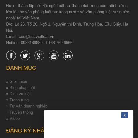
Được thành lập bởi đội ngũ Luật sư thành đạt trong các môi trường
lớn là các văn phòng luật sư trong nước và văn phòng luật sư nước
ngoài tại Việt Nam.
Đ/c: Lô 23, Tổ 26, Ngõ 1, Nguyễn thị Định, Trung Hòa, Cầu Giấy, Hà
Nội.
Email: ceo@bacvietluat.vn
Hotline: 0938188889 - 0168.769.6666
DANH MỤC
»
Giới thiệu
»
Blog pháp luật
»
Dịch vụ luật
»
Tranh tụng
»
Tư vấn doanh nghiệp
»
Truyền thông
»
Video
ĐĂNG KÝ NHẬN TIN