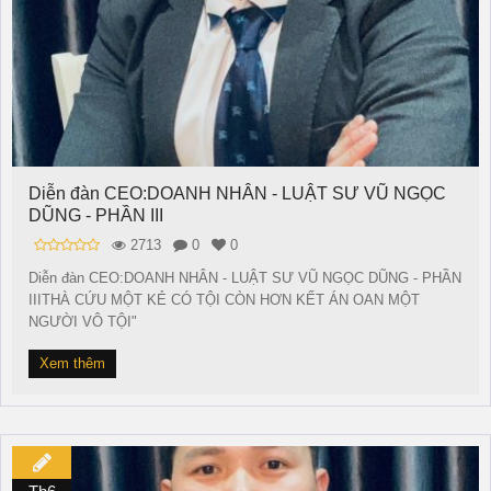
Diễn đàn CEO:DOANH NHÂN - LUẬT SƯ VŨ NGỌC
DŨNG - PHẦN III
2713
0
0
Diễn đàn CEO:DOANH NHÂN - LUẬT SƯ VŨ NGỌC DŨNG - PHẦN
IIITHÀ CỨU MỘT KẺ CÓ TỘI CÒN HƠN KẾT ÁN OAN MỘT
NGƯỜI VÔ TỘI"
Xem thêm