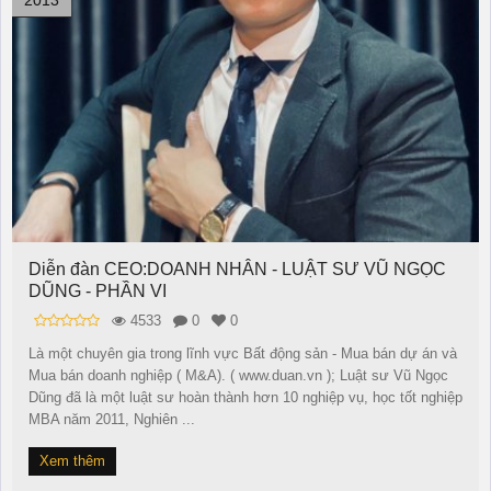
2013
Diễn đàn CEO:DOANH NHÂN - LUẬT SƯ VŨ NGỌC
DŨNG - PHẦN VI
4533
0
0
Là một chuyên gia trong lĩnh vực Bất động sản - Mua bán dự án và
Mua bán doanh nghiệp ( M&A). ( www.duan.vn ); Luật sư Vũ Ngọc
Dũng đã là một luật sư hoàn thành hơn 10 nghiệp vụ, học tốt nghiệp
MBA năm 2011, Nghiên ...
Xem thêm