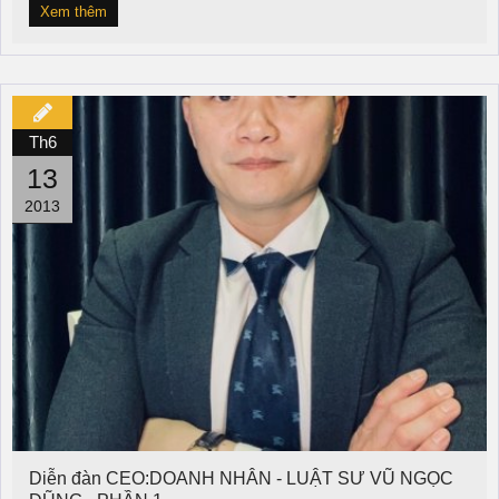
Xem thêm
Th6
13
2013
Diễn đàn CEO:DOANH NHÂN - LUẬT SƯ VŨ NGỌC