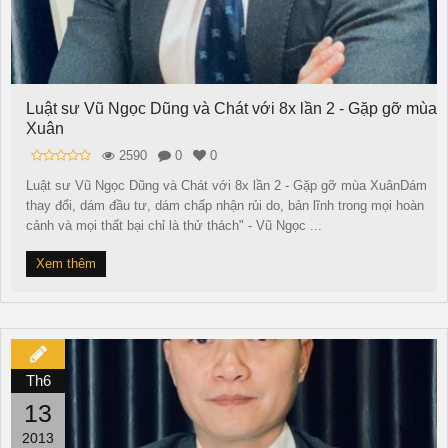
Luật sư Vũ Ngọc Dũng và Chát với 8x lần 2 - Gặp gỡ mùa
Xuân
2590
0
0
Luật sư Vũ Ngọc Dũng và Chát với 8x lần 2 - Gặp gỡ mùa XuânDám
thay đổi, dám đầu tư, dám chấp nhận rủi do, bản lĩnh trong mọi hoàn
cảnh và mọi thất bại chỉ là thử thách" - Vũ Ngọc ...
Xem thêm
Th6
13
2013