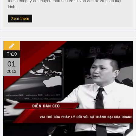
thành công ty có chuyên môn sâu về tư vấn đầu tư và pháp luật
kinh ...
Xem thêm
Th10
01
2013