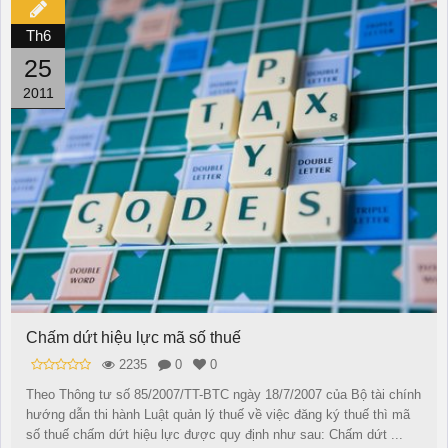
Th6
25
2011
Chấm dứt hiệu lực mã số thuế
2235
0
0
Theo Thông tư số 85/2007/TT-BTC ngày 18/7/2007 của Bộ tài chính
hướng dẫn thi hành Luật quản lý thuế về việc đăng ký thuế thì mã
số thuế chấm dứt hiệu lực được quy định như sau: Chấm dứt ...