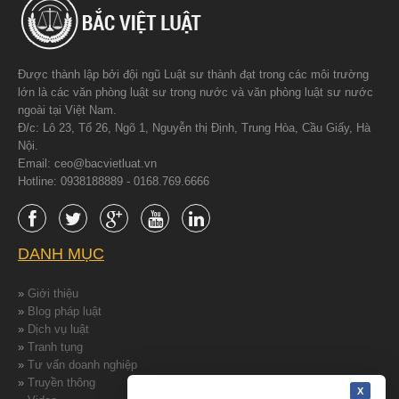
Được thành lập bởi đội ngũ Luật sư thành đạt trong các môi trường
lớn là các văn phòng luật sư trong nước và văn phòng luật sư nước
ngoài tại Việt Nam.
Đ/c: Lô 23, Tổ 26, Ngõ 1, Nguyễn thị Định, Trung Hòa, Cầu Giấy, Hà
Nội.
Email: ceo@bacvietluat.vn
Hotline: 0938188889 - 0168.769.6666
DANH MỤC
»
Giới thiệu
»
Blog pháp luật
»
Dịch vụ luật
»
Tranh tụng
»
Tư vấn doanh nghiệp
»
Truyền thông