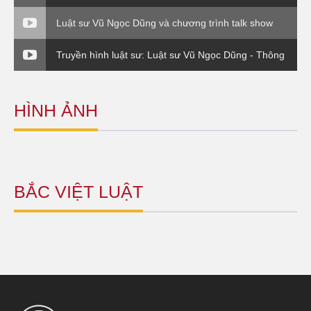
VTV1
Luật sư Vũ Ngọc Dũng và chương trình talk show
Thuế và cuộc sống.
Truyền hình luật sư: Luật sư Vũ Ngọc Dũng - Thông
tư 176 Bộ Tài Chính
HÌNH ẢNH
BẮC VIỆT LUẬT