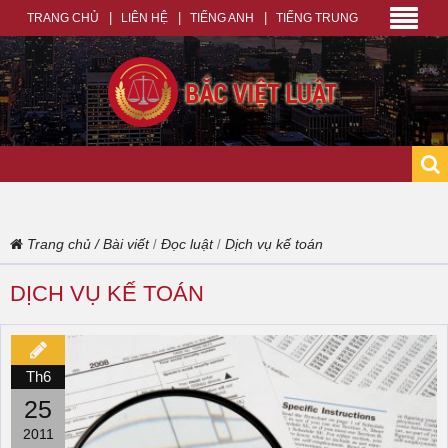
TRANG CHỦ
LIÊN HỆ
TIẾNG ANH
TIẾNG TRUNG
Trang chủ
/
Bài viết
Đọc luật
Dịch vụ kế toán
/
/
DỊCH VỤ KẾ TOÁN
Th6
25
2011