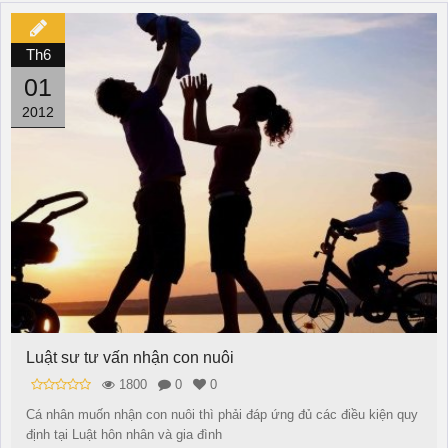
Th6
01
2012
Luật sư tư vấn nhận con nuôi
1800
0
0
Cá nhân muốn nhận con nuôi thì phải đáp ứng đủ các điều kiện quy
định tại Luật hôn nhân và gia đình