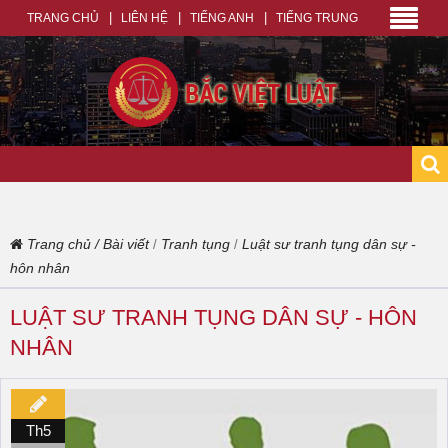
TRANG CHỦ
LIÊN HỆ
TIẾNG ANH
TIẾNG TRUNG
Trang chủ
/
Bài viết
Tranh tụng
Luật sư tranh tụng dân sự -
/
/
hôn nhân
LUẬT SƯ TRANH TỤNG DÂN SỰ - HÔN
NHÂN
Th5