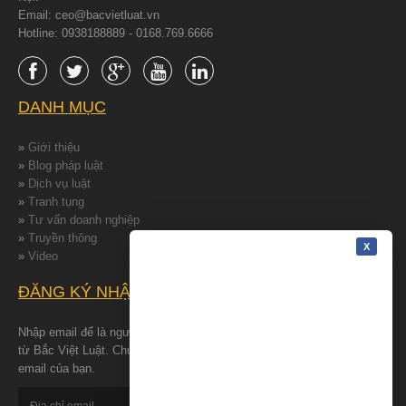
Email: ceo@bacvietluat.vn
Hotline: 0938188889 - 0168.769.6666
DANH MỤC
»
Giới thiệu
»
Blog pháp luật
»
Dịch vụ luật
»
Tranh tụng
»
Tư vấn doanh nghiệp
»
Truyền thông
»
Video
ĐĂNG KÝ NHẬN TIN
Nhập email để là người đâu tiên nhận được những tin tức mới nhất
từ Bắc Việt Luật. Chúng tôi cam kết bảo đảm quyền riêng tư cho
email của bạn.