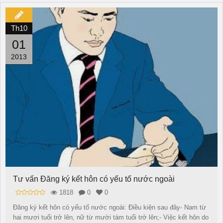
Th10
01
2013
Tư vấn Đăng ký kết hôn có yếu tố nước ngoài
1818
0
0
Đăng ký kết hôn có yếu tố nước ngoài: Điều kiện sau đây- Nam từ
hai mươi tuổi trở lên, nữ từ mười tám tuổi trở lên;- Việc kết hôn do