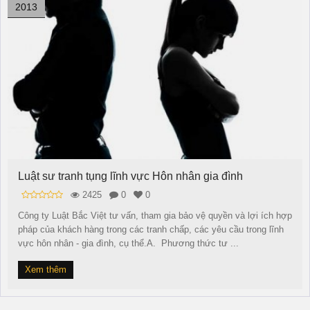
2013
Luật sư tranh tụng lĩnh vực Hôn nhân gia đình
2425
0
0
Công ty Luật Bắc Việt tư vấn, tham gia bảo vệ quyền và lợi ích hợp
pháp của khách hàng trong các tranh chấp, các yêu cầu trong lĩnh
vực hôn nhân - gia đình, cụ thể.A. Phương thức tư ...
Xem thêm