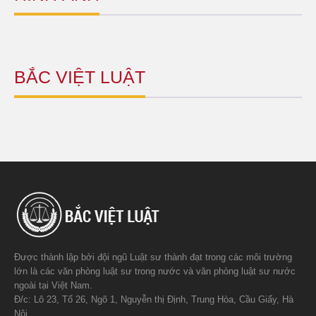
BẮC VIỆT LUẬT
Được thành lập bởi đội ngũ Luật sư thành đạt trong các môi trường
lớn là các văn phòng luật sư trong nước và văn phòng luật sư nước
ngoài tại Việt Nam.
Đ/c: Lô 23, Tổ 26, Ngõ 1, Nguyễn thị Định, Trung Hòa, Cầu Giấy, Hà
Nội.