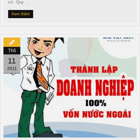
có:- Quy ...
Xem thêm
Th5
11
2011