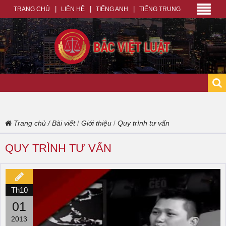
TRANG CHỦ
LIÊN HỆ
TIẾNG ANH
TIẾNG TRUNG
Trang chủ
/
Bài viết
Giới thiệu
Quy trình tư vấn
/
/
QUY TRÌNH TƯ VẤN
Th10
01
2013