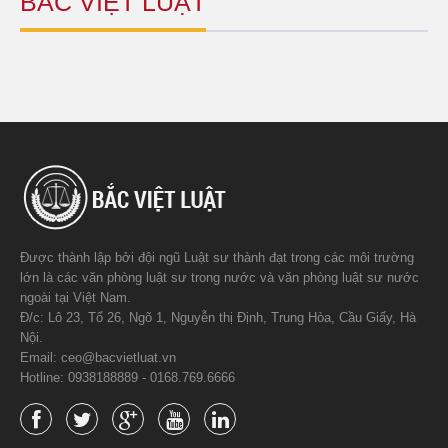
BẮC VIỆT LUẬT
Được thành lập bởi đội ngũ Luật sư thành đạt trong các môi trường
lớn là các văn phòng luật sư trong nước và văn phòng luật sư nước
ngoài tại Việt Nam.
Đ/c: Lô 23, Tổ 26, Ngõ 1, Nguyễn thị Định, Trung Hòa, Cầu Giấy, Hà
Nội.
Email: ceo@bacvietluat.vn
Hotline: 0938188889 - 0168.769.6666