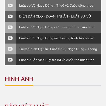
Luật sư Vũ Ngọc Dũng - Thuế và Cuộc sống theo
Thông tư 120 Bộ Tài Chính
DIỄN ĐÀN CEO - DOANH NHÂN - LUẬT SƯ VŨ
NGỌC DŨNG - PHẦN 4
Luật sư Vũ Ngọc Dũng - Chương trình truyền hình
Chuyển giá trong DN FDI - Luật sư và Doanh nghiệp
Luật sư Vũ Ngọc Dũng và chương trình talk show
Thuế và cuộc sống.
Truyền hình luật sư: Luật sư Vũ Ngọc Dũng - Thông
tư 176 Bộ Tài Chính
Luật sư Bắc Việt Luật trả lời về chấp tên miền trên
VTV1
HÌNH ẢNH