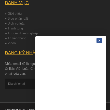
DANH MỤC
»
Giới thiệu
»
Blog pháp luật
»
Dịch vụ luật
»
Tranh tụng
»
Tư vấn doanh nghiệp
»
Truyền thông
»
Video
ĐĂNG KÝ NHẬN TIN
Nhập email để là người đâu tiên nhận được những tin tức mới nhất
từ Bắc Việt Luật. Chúng tôi cam kết bảo đảm quyền riêng tư cho
email của bạn.