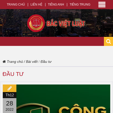
TRANG CHỦ
LIÊN HỆ
TIẾNG ANH
TIẾNG TRUNG
Trang chủ
/
Bài viết
Đầu tư
/
ĐẦU TƯ
Th12
28
2022