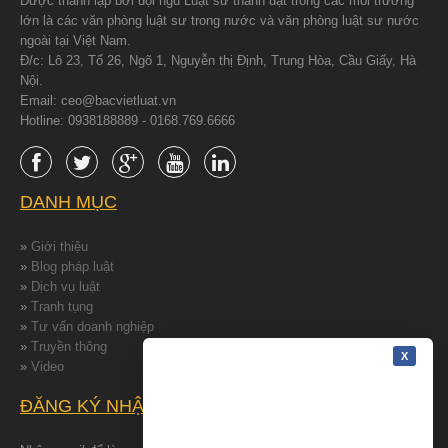
Được thành lập bởi đội ngũ Luật sư thành đạt trong các môi trường
lớn là các văn phòng luật sư trong nước và văn phòng luật sư nước
ngoài tại Việt Nam.
Đ/c: Lô 23, Tổ 26, Ngõ 1, Nguyễn thị Định, Trung Hòa, Cầu Giấy, Hà
Nội.
Email: ceo@bacvietluat.vn
Hotline: 0938188889 - 0168.769.6666
DANH MỤC
»
Giới thiệu
»
Blog pháp luật
»
Dịch vụ luật
»
Tranh tụng
»
Tư vấn doanh nghiệp
»
Truyền thông
»
Video
ĐĂNG KÝ NHẬN TIN