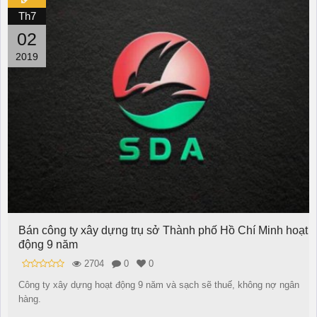
Th7
02
2019
Bán công ty xây dựng trụ sở Thành phố Hồ Chí Minh hoạt
động 9 năm
2704
0
0
Công ty xây dựng hoạt động 9 năm và sạch sẽ thuế, không nợ ngân
hàng.