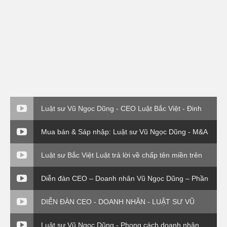
Luật sư Vũ Ngọc Dũng - CEO Luật Bắc Việt - Đinh
giá thương hiệu
Mua bán & Sáp nhập: Luật sư Vũ Ngọc Dũng - M&A
về vụ EVN( P3)
Luật sư Bắc Việt Luật trả lời về chấp tên miền trên
VTV1
Diễn đàn CEO – Doanh nhân Vũ Ngọc Dũng – Phần
4
DIỄN ĐÀN CEO - DOANH NHÂN - LUẬT SƯ VŨ
NGỌC DŨNG - PHẦN 4
Luật sư Vũ Ngọc Dũng - Phong cách doanh nhân