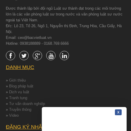
Được thành lập bởi đội ngũ Luật sư thành đạt trong các môi trường
lớn là các văn phòng luật sư trong nước và văn phòng luật sư nước
ngoài tại Việt Nam.
Đ/c: Lô 23, Tổ 26, Ngõ 1, Nguyễn thị Định, Trung Hòa, Cầu Giấy, Hà
Nội.
Email: ceo@bacvietluat.vn
Hotline: 0938188889 - 0168.769.6666
DANH MỤC
»
Giới thiệu
»
Blog pháp luật
»
Dịch vụ luật
»
Tranh tụng
»
Tư vấn doanh nghiệp
»
Truyền thông
»
Video
ĐĂNG KÝ NHẬN TIN