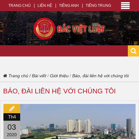
TRANG CHỦ
LIÊN HỆ
TIẾNG ANH
TIẾNG TRUNG
Trang chủ
/
Bài viết
Giới thiệu
Báo, đài liên hệ với chúng tôi
/
/
BÁO, ĐÀI LIÊN HỆ VỚI CHÚNG TÔI
Th4
03
2020