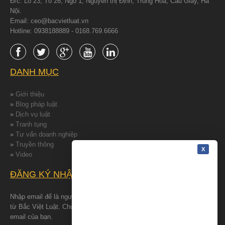
Đ/c: Lô 23, Tổ 26, Ngõ 1, Nguyễn thị Định, Trung Hòa, Cầu Giấy, Hà
Nội.
Email: ceo@bacvietluat.vn
Hotline: 0938188889 - 0168.769.6666
DANH MỤC
»
Giới thiệu
»
Blog pháp luật
»
Dịch vụ luật
»
Tranh tụng
»
Tư vấn doanh nghiệp
»
Truyền thông
»
Video
ĐĂNG KÝ NHẬN TIN
Nhập email để là người đâu tiên nhận được những tin tức mới nhất
từ Bắc Việt Luật. Chúng tôi cam kết bảo đảm quyền riêng tư cho
email của bạn.