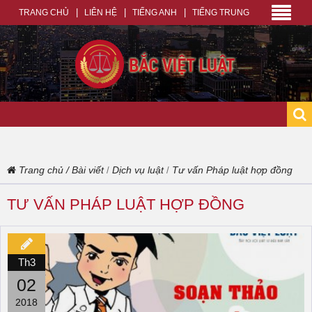
TRANG CHỦ
LIÊN HỆ
TIẾNG ANH
TIẾNG TRUNG
Trang chủ
/
Bài viết
Dịch vụ luật
Tư vấn Pháp luật hợp đồng
/
/
TƯ VẤN PHÁP LUẬT HỢP ĐỒNG
Th3
02
2018