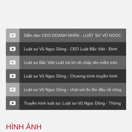
Diễn đàn CEO:DOANH NHÂN - LUẬT SƯ VŨ NGỌC
DŨNG - PHẦN VI
Luật sư Vũ Ngọc Dũng - CEO Luật Bắc Việt - Đinh
giá thương hiệu
Luật sư Bắc Việt Luật trả lời về chấp tên miền trên
VTV1
Luật sư Vũ Ngọc Dũng - Chương trình truyền hình
Chuyển giá trong DN FDI - Luật sư và Doanh nghiệp
Luật sư Vũ Ngọc Dũng - chát với 8x lần đầu về công
ty Bắc Việt Luật ( VTC0
Truyền hình luật sư: Luật sư Vũ Ngọc Dũng - Thông
tư 176 Bộ Tài Chính
HÌNH ẢNH