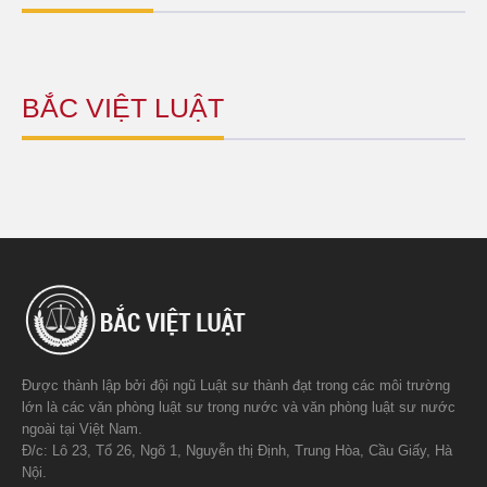
BẮC VIỆT LUẬT
Được thành lập bởi đội ngũ Luật sư thành đạt trong các môi trường
lớn là các văn phòng luật sư trong nước và văn phòng luật sư nước
ngoài tại Việt Nam.
Đ/c: Lô 23, Tổ 26, Ngõ 1, Nguyễn thị Định, Trung Hòa, Cầu Giấy, Hà
Nội.