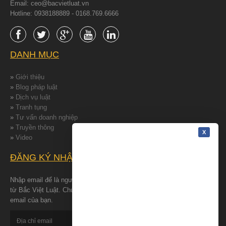
Email: ceo@bacvietluat.vn
Hotline: 0938188889 - 0168.769.6666
DANH MỤC
»
Giới thiệu
»
Blog pháp luật
»
Dịch vụ luật
»
Tranh tụng
»
Tư vấn doanh nghiệp
»
Truyền thông
»
Video
ĐĂNG KÝ NHẬN TIN
Nhập email để là người đâu tiên nhận được những tin tức mới nhất
từ Bắc Việt Luật. Chúng tôi cam kết bảo đảm quyền riêng tư cho
email của bạn.