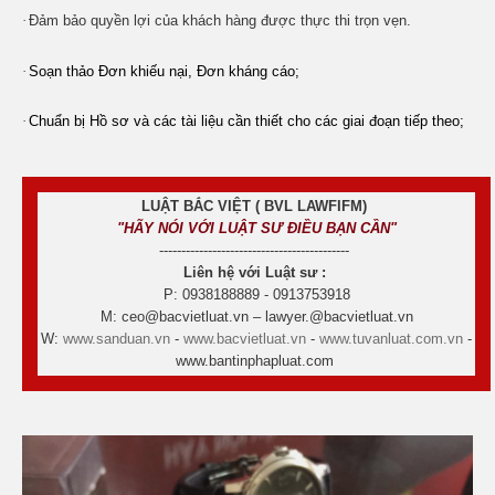
·
Đảm bảo quyền lợi của khách hàng được thực thi trọn vẹn.
·
Soạn thảo Đơn khiếu nại, Đơn kháng cáo;
·
Chuẩn bị Hồ sơ và các tài liệu cần thiết cho các giai đoạn tiếp theo;
LUẬT BẮC VIỆT ( BVL LAWFIFM)
"HÃY NÓI VỚI LUẬT SƯ ĐIỀU BẠN CẦN"
-------------------------------------------
Liên hệ với Luật sư :
P: 0938188889 - 0913753918
M: ceo@bacvietluat.vn – lawyer.@bacvietluat.vn
W:
www.sanduan.vn
-
www.bacvietluat.vn
-
www.tuvanluat.com.vn
-
www.bantinphapluat.com