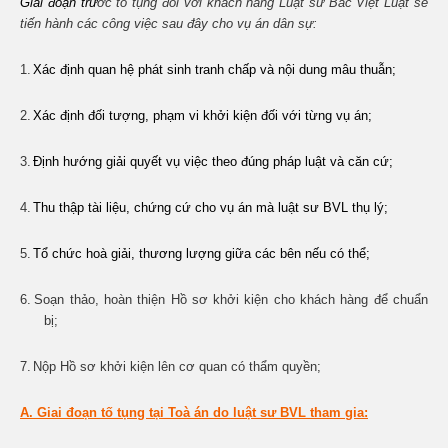
Giai đoạn trư
ớc tố tụng đối với khách hàng Luật sư Bắc Việt Luật sẽ
tiến hành các công việc sau đây cho vụ án dân sự:
1.
Xác định quan hệ phát sinh tranh chấp và nội dung mâu thuẫn;
2.
Xác định đối tượng, phạm vi khởi kiện đối với từng vụ án;
3.
Định hướng giải quyết vụ việc theo đúng pháp luật và căn cứ;
4.
Thu thập tài liệu, chứng cứ cho vụ án mà luật sư BVL thụ lý;
5.
Tổ chức hoà giải, thương lượng giữa các bên nếu có thể;
6.
Soạn thảo, hoàn thiện Hồ sơ khởi kiện cho khách hàng để chuẩn
bị;
7.
Nộp Hồ sơ khởi kiện lên cơ quan có thẩm quyền;
A. Giai đoạn tố tụng tại Toà án do luật sư BVL tham gia: