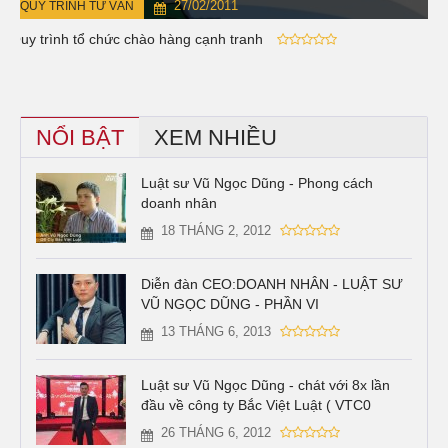
27/02/2011
QUY TRÌNH TƯ VẤN
Quy trình tổ chức chào hàng cạnh tranh
NỔI BẬT
XEM NHIỀU
Luật sư Vũ Ngọc Dũng - Phong cách
doanh nhân
18 THÁNG 2, 2012
Diễn đàn CEO:DOANH NHÂN - LUẬT SƯ
VŨ NGỌC DŨNG - PHẦN VI
13 THÁNG 6, 2013
Luật sư Vũ Ngọc Dũng - chát với 8x lần
đầu về công ty Bắc Việt Luật ( VTC0
26 THÁNG 6, 2012