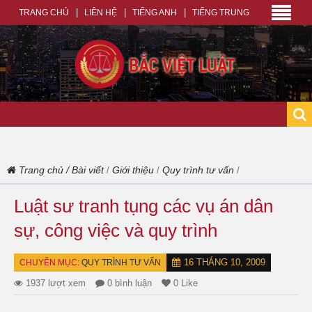
TRANG CHỦ
LIÊN HỆ
TIẾNG ANH
TIẾNG TRUNG
Trang chủ
/
Bài viết
Giới thiệu
Quy trình tư vấn
/
/
/
Luật sư tranh tụng các vụ án dân
sự, công việc và quy trình
16 THÁNG 10, 2009
CHUYÊN MỤC:
QUY TRÌNH TƯ VẤN
1937 lượt xem
0 bình luận
0 Like