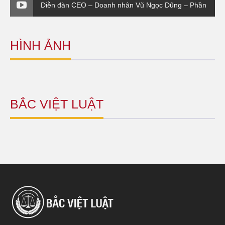
Diễn đàn CEO – Doanh nhân Vũ Ngọc Dũng – Phần
4
HÌNH ẢNH
BẮC VIỆT LUẬT