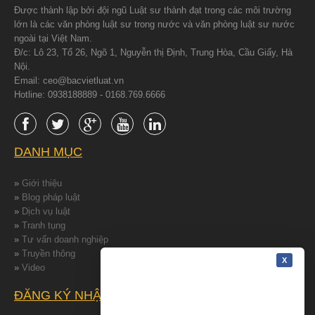
Được thành lập bởi đội ngũ Luật sư thành đạt trong các môi trường
lớn là các văn phòng luật sư trong nước và văn phòng luật sư nước
ngoài tại Việt Nam.
Đ/c: Lô 23, Tổ 26, Ngõ 1, Nguyễn thị Định, Trung Hòa, Cầu Giấy, Hà
Nội.
Email: ceo@bacvietluat.vn
Hotline: 0938188889 - 0168.769.6666
DANH MỤC
»
Giới thiệu
»
Blog pháp luật
»
Dịch vụ luật
»
Tranh tụng
»
Tư vấn doanh nghiệp
»
Truyền thông
»
Video
ĐĂNG KÝ NHẬN TIN