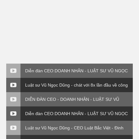
Diễn đàn CEO:DOANH NHÂN - LUẬT SƯ VŨ NGỌC
DŨNG - PHẦN VI
Luật sư Vũ Ngọc Dũng - chát với 8x lần đầu về công
ty Bắc Việt Luật ( VTC0
DIỄN ĐÀN CEO - DOANH NHÂN - LUẬT SƯ VŨ
NGỌC DŨNG - PHẦN 4
Diễn đàn CEO:DOANH NHÂN - LUẬT SƯ VŨ NGỌC
DŨNG - PHẦN VI
Luật sư Vũ Ngọc Dũng - CEO Luật Bắc Việt - Đinh
giá thương hiệu