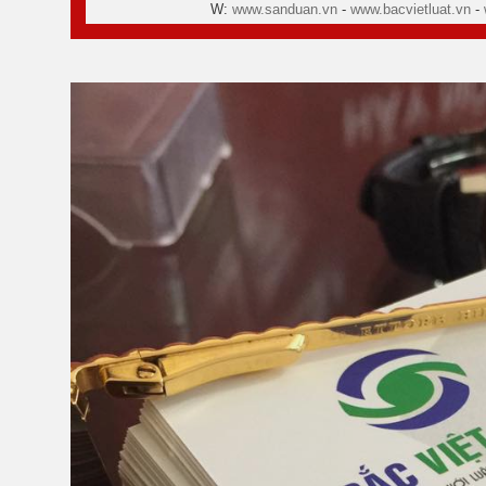
W:
www.sanduan.vn
-
www.bacvietluat.vn
-