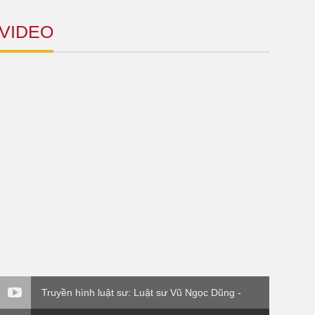
VIDEO
Truyền hình luật sư: Luật sư Vũ Ngọc Dũng -
Thông tư 176 Bộ Tài Chính