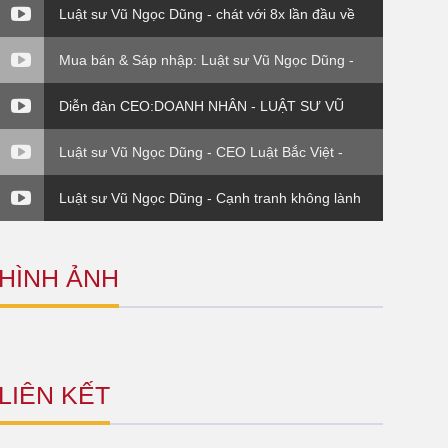
Luật sư Vũ Ngọc Dũng - chát với 8x lần đầu về
công ty Bắc Việt Luật ( VTC0
Mua bán & Sáp nhập: Luật sư Vũ Ngọc Dũng -
M&A về vụ EVN( P3)
Diễn đàn CEO:DOANH NHÂN - LUẬT SƯ VŨ
NGỌC DŨNG - PHẦN VI
Luật sư Vũ Ngọc Dũng - CEO Luật Bắc Việt -
Đinh giá thương hiệu
Luật sư Vũ Ngọc Dũng - Cạnh tranh không lành
mạnh (Luật sư và Doanh nghiệp)
HÌNH ẢNH
LIÊN KẾT