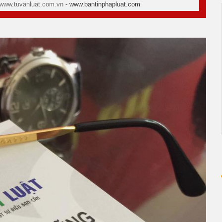
www.tuvanluat.com.vn
- www.bantinphapluat.com