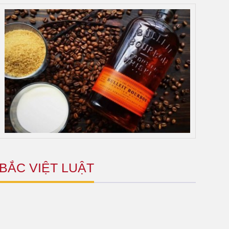
BẮC VIỆT LUẬT