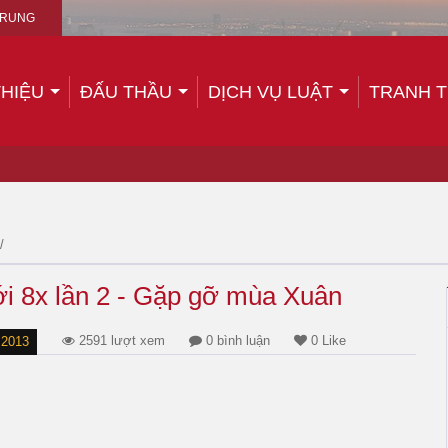
TRUNG
THIỆU
ĐẤU THẦU
DỊCH VỤ LUẬT
TRANH 
/
i 8x lần 2 - Gặp gỡ mùa Xuân
2591 lượt xem
0 bình luận
0 Like
 2013