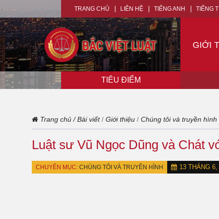
TRANG CHỦ
LIÊN HỆ
TIẾNG ANH
TIẾNG 
GIỚI 
TIÊU ĐIỂM
Trang chủ
/
Bài viết
Giới thiệu
Chúng tôi và truyền hình
/
/
Luật sư Vũ Ngọc Dũng và Chát vớ
13 THÁNG 6,
CHUYÊN MỤC:
CHÚNG TÔI VÀ TRUYỀN HÌNH