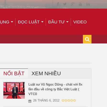
TỤNG
ĐỌC LUẬT
ĐẦU TƯ
VIDEO
NỔI BẬT
XEM NHIỀU
Luật sư Vũ Ngọc Dũng - chát với 8x
lần đầu về công ty Bắc Việt Luật (
VTC0
26 THÁNG 6, 2012