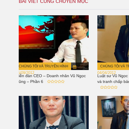
BÀI VIẾT CÙNG CHUYÊN MỤC
CHÚNG TÔI VÀ TRUYỀN HÌNH
CHÚNG TÔI VÀ 
15/09/2012
04/04/2012
Diễn đàn CEO – Doanh nhân Vũ Ngọc
Luật sư Vũ Ngọc 
Dũng – Phần 6
và tranh chấp bả