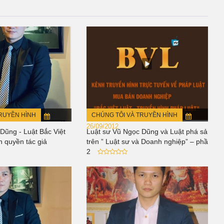
TRUYỀN HÌNH
CHÚNG TÔI VÀ TRUYỀN HÌNH
26/09/2012
Dũng - Luật Bắc Việt
Luật sư Vũ Ngọc Dũng và Luật phá sản
n quyền tác giả
trên ” Luật sư và Doanh nghiệp” – phần
2