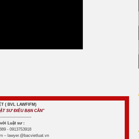
T ( BVL LAWFIFM)
UẬT SƯ ĐIỀU BẠN CẦN"
--------------------------
 với Luật sư :
889 - 0913753918
n – lawyer.@bacvietluat.vn