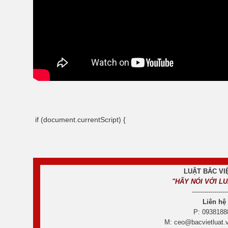
if (document.currentScript) {
LUẬT BẮC VIỆ
"HÃY NÓI VỚI L
-----------------
Liên hệ
P: 0938188
M: ceo@bacvietluat.v