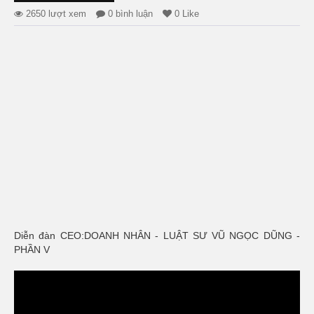
2650 lượt xem
0 bình luận
0 Like
Diễn đàn CEO:DOANH NHÂN - LUẬT SƯ VŨ NGỌC DŨNG -
PHẦN V