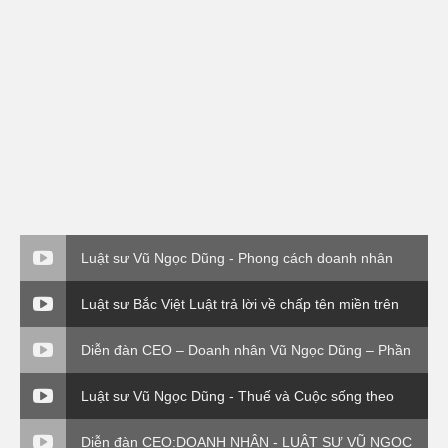
Luật sư Vũ Ngọc Dũng - Phong cách doanh nhân
Luật sư Bắc Việt Luật trả lời về chấp tên miền trên
VTV1
Diễn đàn CEO – Doanh nhân Vũ Ngọc Dũng – Phần
4
Luật sư Vũ Ngọc Dũng - Thuế và Cuộc sống theo
Thông tư 120 Bộ Tài Chính
Diễn đàn CEO:DOANH NHÂN - LUẬT SƯ VŨ NGỌC