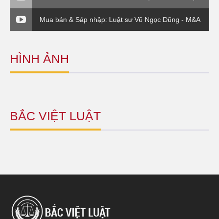
DŨNG - PHẦN VI
Mua bán & Sáp nhập: Luật sư Vũ Ngọc Dũng - M&A
về vụ EVN( P3)
HÌNH ẢNH
BẮC VIỆT LUẬT