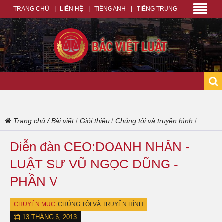
TRANG CHỦ
LIÊN HỆ
TIẾNG ANH
TIẾNG TRUNG
Trang chủ
/
Bài viết
Giới thiệu
Chúng tôi và truyền hình
/
/
/
Diễn đàn CEO:DOANH NHÂN -
LUẬT SƯ VŨ NGỌC DŨNG -
PHẦN V
CHUYÊN MỤC:
CHÚNG TÔI VÀ TRUYỀN HÌNH
13 THÁNG 6, 2013