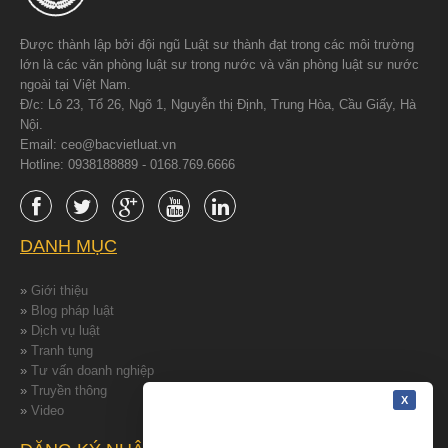
Được thành lập bởi đội ngũ Luật sư thành đạt trong các môi trường
lớn là các văn phòng luật sư trong nước và văn phòng luật sư nước
ngoài tại Việt Nam.
Đ/c: Lô 23, Tổ 26, Ngõ 1, Nguyễn thị Định, Trung Hòa, Cầu Giấy, Hà
Nội.
Email: ceo@bacvietluat.vn
Hotline: 0938188889 - 0168.769.6666
DANH MỤC
»
Giới thiệu
»
Blog pháp luật
»
Dịch vụ luật
»
Tranh tụng
»
Tư vấn doanh nghiệp
»
Truyền thông
»
Video