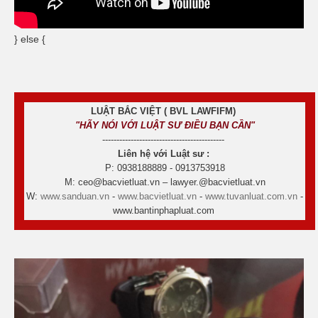
} else {
LUẬT BẮC VIỆT ( BVL LAWFIFM)
"HÃY NÓI VỚI LUẬT SƯ ĐIỀU BẠN CẦN"
-------------------------------------------
Liên hệ với Luật sư :
P: 0938188889 - 0913753918
M: ceo@bacvietluat.vn – lawyer.@bacvietluat.vn
W:
www.sanduan.vn
-
www.bacvietluat.vn
-
www.tuvanluat.com.vn
-
www.bantinphapluat.com