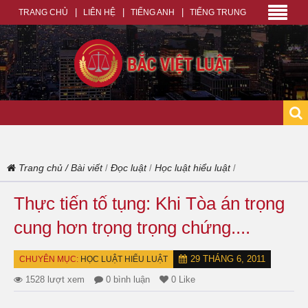
TRANG CHỦ
LIÊN HỆ
TIẾNG ANH
TIẾNG TRUNG
Trang chủ
/
Bài viết
Đọc luật
Học luật hiểu luật
/
/
/
Thực tiến tố tụng: Khi Tòa án trọng
cung hơn trọng trọng chứng....
29 THÁNG 6, 2011
CHUYÊN MỤC:
HỌC LUẬT HIỂU LUẬT
1528 lượt xem
0 bình luận
0 Like