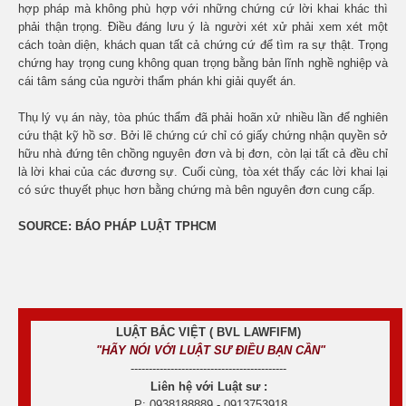
hợp pháp mà không phù hợp với những chứng cứ lời khai khác thì
phải thận trọng. Điều đáng lưu ý là người xét xử phải xem xét một
cách toàn diện, khách quan tất cả chứng cứ để tìm ra sự thật. Trọng
chứng hay trọng cung không quan trọng bằng bản lĩnh nghề nghiệp và
cái tâm sáng của người thẩm phán khi giải quyết án.
Thụ lý vụ án này, tòa phúc thẩm đã phải hoãn xử nhiều lần để nghiên
cứu thật kỹ hồ sơ. Bởi lẽ chứng cứ chỉ có giấy chứng nhận quyền sở
hữu nhà đứng tên chồng nguyên đơn và bị đơn, còn lại tất cả đều chỉ
là lời khai của các đương sự. Cuối cùng, tòa xét thấy các lời khai lại
có sức thuyết phục hơn bằng chứng mà bên nguyên đơn cung cấp.
SOURCE: BÁO PHÁP LUẬT TPHCM
LUẬT BẮC VIỆT ( BVL LAWFIFM)
"HÃY NÓI VỚI LUẬT SƯ ĐIỀU BẠN CẦN"
-------------------------------------------
Liên hệ với Luật sư :
P: 0938188889 - 0913753918