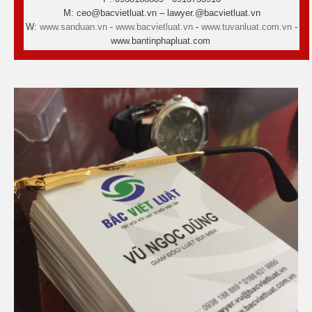
M: ceo@bacvietluat.vn – lawyer.@bacvietluat.vn
W:
www.sanduan.vn
-
www.bacvietluat.vn
-
www.tuvanluat.com.vn
-
www.bantinphapluat.com