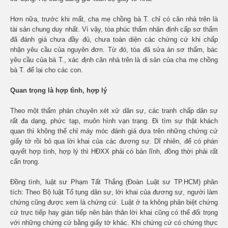
Hơn nữa, trước khi mất, cha mẹ chồng bà T. chỉ có căn nhà trên là
tài sản chung duy nhất. Vì vậy, tòa phúc thẩm nhận định cấp sơ thẩm
đã đánh giá chưa đầy đủ, chưa toàn diện các chứng cứ khi chấp
nhận yêu cầu của nguyên đơn. Từ đó, tòa đã sửa án sơ thẩm, bác
yêu cầu của bà T., xác định căn nhà trên là di sản của cha mẹ chồng
bà T. để lại cho các con.
Quan trọng là hợp tình, hợp lý
Theo một thẩm phán chuyên xét xử dân sự, các tranh chấp dân sự
rất đa dạng, phức tạp, muôn hình vạn trạng. Đi tìm sự thật khách
quan thì không thể chỉ máy móc đánh giá dựa trên những chứng cứ
giấy tờ rồi bỏ qua lời khai của các đương sự. Dĩ nhiên, để có phán
quyết hợp tình, hợp lý thì HĐXX phải có bản lĩnh, đồng thời phải rất
cẩn trọng.
Đồng tình, luật sư Phạm Tất Thắng (Đoàn Luật sư TP.HCM) phân
tích: Theo Bộ luật Tố tụng dân sự, lời khai của đương sự, người làm
chứng cũng được xem là chứng cứ. Luật ở ta không phân biệt chứng
cứ trực tiếp hay gián tiếp nên bản thân lời khai cũng có thể đối trọng
với những chứng cứ bằng giấy tờ khác. Khi chứng cứ có chứng thực