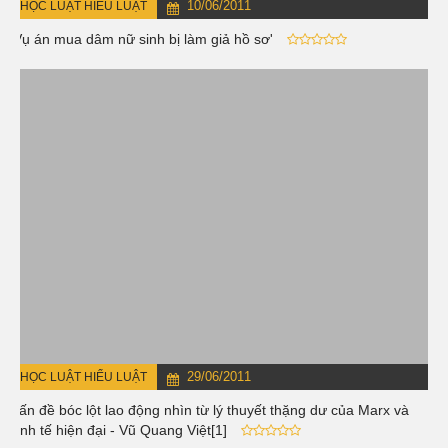
10/06/2011
HỌC LUẬT HIỂU LUẬT
'Vụ án mua dâm nữ sinh bị làm giả hồ sơ'
29/06/2011
HỌC LUẬT HIỂU LUẬT
Vấn đề bóc lột lao động nhìn từ lý thuyết thặng dư của Marx và
kinh tế hiện đại - Vũ Quang Việt[1]