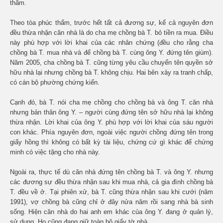
thẩm.
Theo tòa phúc thẩm, trước hết tất cả đương sự, kể cả nguyên đơn
đều thừa nhận căn nhà là do cha mẹ chồng bà T. bỏ tiền ra mua. Điều
này phù hợp với lời khai của các nhân chứng (đều cho rằng cha
chồng bà T. mua nhà và để chồng bà T. cùng ông Y. đứng tên giùm).
Năm 2005, cha chồng bà T. cũng từng yêu cầu chuyển tên quyền sở
hữu nhà lại nhưng chồng bà T. không chịu. Hai bên xảy ra tranh chấp,
có cán bộ phường chứng kiến.
Cạnh đó, bà T. nói cha mẹ chồng cho chồng bà và ông T. căn nhà
nhưng bản thân ông Y. – người cùng đứng tên sở hữu nhà lại không
thừa nhận. Lời khai của ông Y. phù hợp với lời khai của sáu người
con khác. Phía nguyên đơn, ngoài việc người chồng đứng tên trong
giấy hồng thì không có bất kỳ tài liệu, chứng cứ gì khác để chứng
minh có việc tặng cho nhà này.
Ngoài ra, thực tế dù căn nhà đứng tên chồng bà T. và ông Y. nhưng
các đương sự đều thừa nhận sau khi mua nhà, cả gia đình chồng bà
T. đều về ở. Tại phiên xử, bà T. cũng thừa nhận sau khi cưới (năm
1991), vợ chồng bà cũng chỉ ở đây nửa năm rồi sang nhà bà sinh
sống. Hiện căn nhà do hai anh em khác của ông Y. đang ở quản lý,
sử dụng. Họ cũng đang giữ toàn bộ giấy tờ nhà.