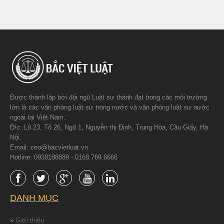
Được thành lập bởi đội ngũ Luật sư thành đạt trong các môi trường
lớn là các văn phòng luật sư trong nước và văn phòng luật sư nước
ngoài tại Việt Nam.
Đ/c: Lô 23, Tổ 26, Ngõ 1, Nguyễn thị Định, Trung Hòa, Cầu Giấy, Hà
Nội.
Email: ceo@bacvietluat.vn
Hotline: 0938188889 - 0168.769.6666
DANH MỤC
»
Giới thiệu