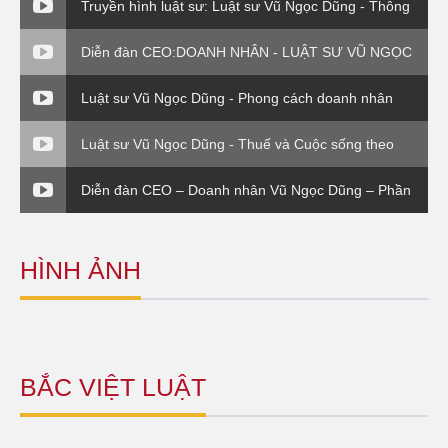
Truyền hình luật sư: Luật sư Vũ Ngọc Dũng - Thông
tư 176 Bộ Tài Chính
Diễn đàn CEO:DOANH NHÂN - LUẬT SƯ VŨ NGỌC
DŨNG - PHẦN VI
Luật sư Vũ Ngọc Dũng - Phong cách doanh nhân
Luật sư Vũ Ngọc Dũng - Thuế và Cuộc sống theo
Thông tư 120 Bộ Tài Chính
Diễn đàn CEO – Doanh nhân Vũ Ngọc Dũng – Phần
4
HÌNH ẢNH
BẮC VIỆT LUẬT