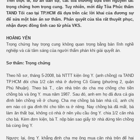
Trên thực tế, xử án dân sự, các tòa thường dựa trên nguyên tắc
trọng chứng hơn trọng cung. Tuy nhiên, mới đây Tòa Phúc thẩm
TAND Tối cao tại TP.HCM đã dựa trên các lời khai của đương sự
để sửa một bản án sơ thẩm. Phán quyết của tòa rất thuyết phục,
nhận được đồng tình cao từ phía VKS.
HOÀNG YẾN
Trọng chứng hay trọng cung không quan trọng bằng bản lĩnh nghề
nghiệp và cái tâm sáng của người thẩm phán khi giải quyết án.
Sơ thẩm: Trọng chứng
Theo hồ sơ, tháng 5-2008, bà NTTT kiện ông Y. (anh chồng) ra TAND
TP.HCM đòi chia 1/2 căn nhà ở đường Cô Giang (phường 2, quận
Phú Nhuận). Theo bà T., căn nhà trên do cha mẹ chồng cho tiền
chồng bà và ông Y. mua năm 1987. Sau đó, anh em họ đã đưa cả gia
đình bên chồng về ở chung. Cha mẹ chồng bà bán nhà cũ, anh chị
em nào có gia đình thì cho tiền ra ở riêng. Nay chồng bà đã mất, bà
làm ăn thất bại, không có nhà ở nên yêu cầu ông Y. chia 1/2 căn nhà
cho bà. Kèm đơn kiện, bà T. nộp bản sao giấy tờ nhà đứng tên chồng
bà cùng ông Y.
Ngược lại, ông Y. khẳng định cha mẹ ông mua căn nhà trên để hai