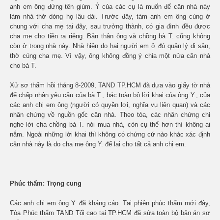
anh em ông đứng tên giùm. Ý của các cụ là muốn để căn nhà này
làm nhà thờ dòng họ lâu dài. Trước đây, tám anh em ông cùng ở
chung với cha mẹ tại đây, sau trưởng thành, có gia đình đều được
cha mẹ cho tiền ra riêng. Bản thân ông và chồng bà T. cũng không
còn ở trong nhà này. Nhà hiện do hai người em ở đó quản lý di sản,
thờ cúng cha mẹ. Vì vậy, ông không đồng ý chia một nửa căn nhà
cho bà T.
Xử sơ thẩm hồi tháng 8-2009, TAND TP.HCM đã dựa vào giấy tờ nhà
để chấp nhận yêu cầu của bà T., bác toàn bộ lời khai của ông Y., của
các anh chị em ông (người có quyền lợi, nghĩa vụ liên quan) và các
nhân chứng về nguồn gốc căn nhà. Theo tòa, các nhân chứng chỉ
nghe lời cha chồng bà T. nói mua nhà, còn cụ thể hơn thì không ai
nắm. Ngoài những lời khai thì không có chứng cứ nào khác xác định
căn nhà này là do cha mẹ ông Y. để lại cho tất cả anh chị em.
Phúc thẩm: Trọng cung
Các anh chị em ông Y. đã kháng cáo. Tại phiên phúc thẩm mới đây,
Tòa Phúc thẩm TAND Tối cao tại TP.HCM đã sửa toàn bộ bản án sơ