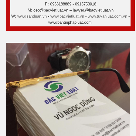
P: 0938188889 - 0913753918
M: ceo@bacvietluat.vn – lawyer.@bacvietluat.vn
W:
www.sanduan.vn
-
www.bacvietluat.vn
-
www.tuvanluat.com.vn
-
www.bantinphapluat.com