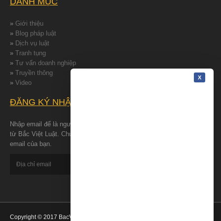
DANH MỤC
»
Giới thiệu
»
Blog pháp luật
»
Dịch vụ luật
»
Tranh tụng
»
Tư vấn doanh nghiệp
»
Truyền thông
»
Video
ĐĂNG KÝ NHẬN TIN
Nhập email để là người đâu tiên nhận được những tin tức mới nhất
từ Bắc Việt Luật. Chúng tôi cam kết bảo đảm quyền riêng tư cho
email của bạn.
Copyright © 2017 BacVietLuat - All Rights Reserved.