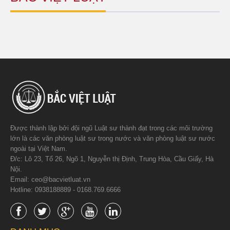
Được thành lập bởi đội ngũ Luật sư thành đạt trong các môi trường
lớn là các văn phòng luật sư trong nước và văn phòng luật sư nước
ngoài tại Việt Nam.
Đ/c: Lô 23, Tổ 26, Ngõ 1, Nguyễn thị Định, Trung Hòa, Cầu Giấy, Hà
Nội.
Email: ceo@bacvietluat.vn
Hotline: 0938188889 - 0168.769.6666