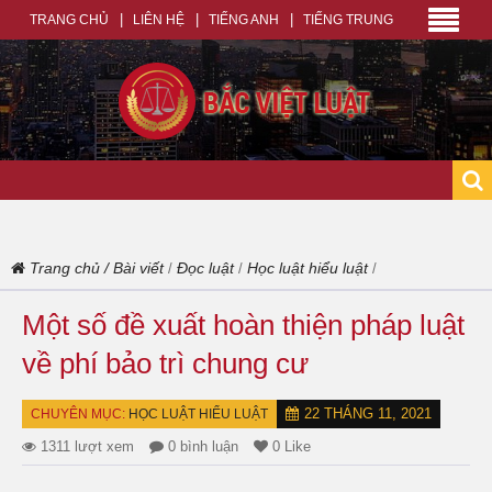
TRANG CHỦ
LIÊN HỆ
TIẾNG ANH
TIẾNG TRUNG
Trang chủ
/
Bài viết
Đọc luật
Học luật hiểu luật
/
/
/
Một số đề xuất hoàn thiện pháp luật
về phí bảo trì chung cư
22 THÁNG 11, 2021
CHUYÊN MỤC:
HỌC LUẬT HIỂU LUẬT
1311 lượt xem
0 bình luận
0 Like