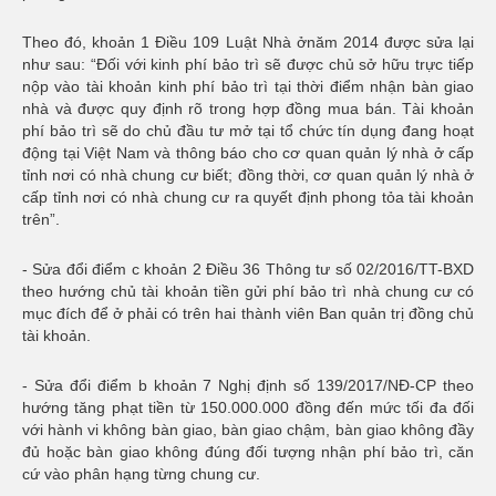
Theo đó, khoản 1 Điều 109 Luật Nhà ởnăm 2014 được sửa lại
như sau: “
Đối với kinh phí bảo trì sẽ được chủ sở hữu trực tiếp
nộp vào tài khoản kinh phí bảo trì tại thời điểm nhận bàn giao
nhà và được quy định rõ trong hợp đồng mua bán. Tài khoản
phí bảo trì sẽ do
chủ đầu tư mở tại tổ chức tín dụng đang hoạt
động tại Việt Nam và thông báo cho cơ quan quản lý nhà ở cấp
tỉnh nơi có nhà chung cư biết; đồng thời, cơ quan quản lý nhà ở
cấp tỉnh nơi có nhà chung cư ra quyết định phong tỏa tài khoản
trên”.
- Sửa đổi điểm c khoản 2 Điều 36 Thông tư số 02/2016/TT-BXD
theo hướng chủ tài khoản tiền gửi phí bảo trì nhà chung cư có
mục đích để ở phải có trên hai thành viên Ban quản trị đồng chủ
tài khoản.
-
Sửa đổi điểm b khoản 7 Nghị định số 139/2017/NĐ-CP theo
hướng tăng phạt tiền từ 150.000.000 đồng đến mức tối đa đối
với hành vi không bàn giao, bàn giao chậm, bàn giao không đầy
đủ hoặc bàn giao không đúng đối tượng nhận phí bảo trì, căn
cứ vào phân hạng từng chung cư.