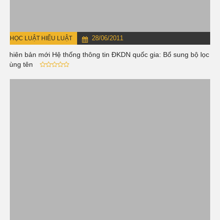
28/06/2011
HỌC LUẬT HIỂU LUẬT
Phiên bản mới Hệ thống thông tin ĐKDN quốc gia: Bổ sung bộ lọc
trùng tên