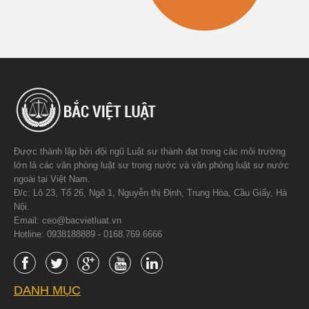
Được thành lập bởi đội ngũ Luật sư thành đạt trong các môi trường
lớn là các văn phòng luật sư trong nước và văn phòng luật sư nước
ngoài tại Việt Nam.
Đ/c: Lô 23, Tổ 26, Ngõ 1, Nguyễn thị Định, Trung Hòa, Cầu Giấy, Hà
Nội.
Email: ceo@bacvietluat.vn
Hotline: 0938188889 - 0168.769.6666
DANH MỤC