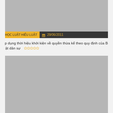
29/06/2011
HỌC LUẬT HIỂU LUẬT
Áp dụng thời hiệu khởi kiện về quyền thừa kế theo quy định của Bộ
luật dân sự