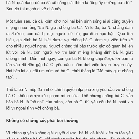
bà N. quá đáng dù bà đã cố gắng giải thích là “ông ấy cưỡng bức tôi”.
Sau đó thì mạnh ai về nhà nấy.
Một tuần sau, cả cái xóm chợ nơi hai bên sinh sống ai ai cũng truyền
miệng nhau rằng “Bà N. giựt chồng bà C.”. Vì lẽ đó, bà N. chẳng dám
ra đường, con cái bị mọi người dè bỉu, gia đình hục hặc. Qua tìm
hiểu, gia đình bà N. biết được vợ chồng bà C. đem sự việc trên kể
cho nhiều người nghe. Người chồng thì bảo trước giờ có quan hệ lén
lút với bà N., còn người vợ thì luôn miệng khẳng định bà N. giựt
chồng mình. Đến một ngày, con gái bà N. không chịu được lời bàn ra
tán vào đã đến gặp bà C. yêu cầu chấm dứt việc tuyên truyền này.
Hai bên lại cự cãi um xùm và bà C. chửi thẳng là “Má mày giựt chồng
tao”…
Thế là bà N. nộp đơn nhờ chính quyền địa phương yêu cầu vợ chồng
bà C. không được xúc phạm mình nữa. Thế nhưng chồng bà C. vẫn
bảo bà N. là “bồ nhí” của mình, còn bà C. thì yêu cầu bà N. phải xin
lỗi vì ngoại tình với chồng bà.
Không có chứng cứ, phải bồi thường
Vì chính quyền không giải quyết được, bà N. đã khởi kiện ra tòa yêu