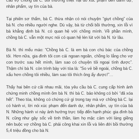
cầu vợ chồng bà C. bồi thường thiệt hại do xúc phạm đến danh dự,
nhân phẩm, uy tín của bà.
Tại phiên sơ thẩm, bà C. thừa nhận có nói chuyện “giựt chồng” của
bà N. cho nhiều người nghe. Dù vậy, bà từ chối bồi thường, xin lỗi vì
bà khẳng định bà N. có quan hệ với chồng mình. Về phần mình,
chồng bà C. vẫn một mực nói có quan hệ lén lút với bà N. từ lâu.
Bà N. thì mếu máo: “Chồng bà C. là em bà con chú bác của chồng
tôi. Hơn nữa, gia đình tôi con cái ngoan ngoãn, chồng lo lắng cho vợ
con trước sau hết mình, làm sao có chuyện tôi ngoại tình được”.
Thậm chí bà N. còn trình bày với tòa là: “So vẻ bề ngoài, chồng bà C.
xấu hơn chồng tôi nhiều, làm sao tôi thích ông ấy được!”…
Thấy hai bên cứ cãi nhau mãi, tòa yêu cầu bà C. cung cấp hình ảnh
chứng minh chồng mình ôm bà N. thì bà C. bảo không có bởi “đã xóa
hết”. Theo tòa, không có chứng cứ gì trong tay mà vợ chồng bà C. lại
có hành vi, lời nói xúc phạm đến danh dự, nhân phẩm, uy tín của bà
N. Những hành vi này ảnh hưởng trực tiếp đến hạnh phúc gia đình bà
N. cũng như gây sốc về tinh thần, làm họ mặc cảm với láng giềng
nên buộc vợ chồng bà C. phải công khai xin lỗi và liên đới bồi thường
5,4 triệu đồng cho bà N.