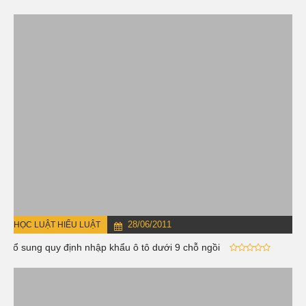
28/06/2011
HỌC LUẬT HIỂU LUẬT
Bổ sung quy định nhập khẩu ô tô dưới 9 chỗ ngồi