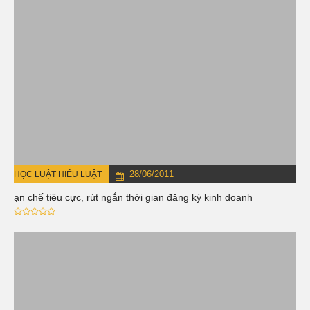
28/06/2011
HỌC LUẬT HIỂU LUẬT
Hạn chế tiêu cực, rút ngắn thời gian đăng ký kinh doanh