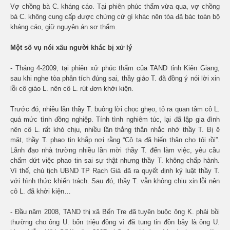
Vợ chồng bà C. kháng cáo. Tại phiên phúc thẩm vừa qua, vợ chồng
bà C. không cung cấp được chứng cứ gì khác nên tòa đã bác toàn bộ
kháng cáo, giữ nguyên án sơ thẩm.
Một số vụ nói xấu người khác bị xử lý
- Tháng 4-2009, tại phiên xử phúc thẩm của TAND tỉnh Kiên Giang,
sau khi nghe tòa phân tích đúng sai, thầy giáo T. đã đồng ý nói lời xin
lỗi cô giáo L. nên cô L. rút đơn khởi kiện.
Trước đó, nhiều lần thầy T. buông lời chọc ghẹo, tỏ ra quan tâm cô L.
quá mức tình đồng nghiệp. Tính tình nghiêm túc, lại đã lập gia đình
nên cô L. rất khó chịu, nhiều lần thẳng thắn nhắc nhở thầy T. Bị ê
mặt, thầy T. phao tin khắp nơi rằng “Cô ta đã hiến thân cho tôi rồi”.
Lãnh đạo nhà trường nhiều lần mời thầy T. đến làm việc, yêu cầu
chấm dứt việc phao tin sai sự thật nhưng thầy T. không chấp hành.
Vì thế, chủ tịch UBND TP Rạch Giá đã ra quyết định kỷ luật thầy T.
với hình thức khiển trách. Sau đó, thầy T. vẫn không chịu xin lỗi nên
cô L. đã khởi kiện…
- Đầu năm 2008, TAND thị xã Bến Tre đã tuyên buộc ông K. phải bồi
thường cho ông U. bốn triệu đồng vì đã tung tin đồn bậy là ông U.