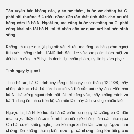
Tòa tuyên bác kháng cáo, y án sơ thẩm, buộc vợ chồng bà C.
phải bồi thường 5,4 triệu đồng tiền tổn thất tinh thần cho người
hàng xóm là bà N. Ngoài ra, tòa cũng buộc vợ chồng bà C. phải
công khai xin lỗi bà N. tại tổ nhân dân tự quản nơi hai bên sinh
sống.
Không chứng cứ, một phụ nữ vẫn đi rêu rao rằng bà hàng xóm ngoại
tình với chồng mình. TAND tỉnh Bến Tre vừa xử phúc thẩm một vụ
đòi bồi thường thiệt hại do danh dự, nhân phẩm, uy tín bị xâm phạm.
Tình ngay lý gian?
Theo hồ sơ, bà C. trình bày rằng một ngày cuối tháng 12-2008, thấy
chồng đi khỏi nhà, bà liền theo dõi và thủ sẵn cái máy ảnh. Đến nhà
bà N., bà đứng ngoài rình một lát thì xông vào, thấy chồng mình và
bà N. đang ôm nhau trên bộ ván nên lấy máy ảnh ra chụp nhiều kiểu.
Ngược lại, bà N. kể lúc đó bà đã phân bua ngay là chồng bà C. đến
mua rượu, thấy nhà có mỗi mình bà nên giở chứng làm càn nhưng bà
C. nhất quyết không nghe, còn kêu người đến làm chứng. Người làm
chứng đến không chứng kiến được gì cả nhưng cũng lớn tiếng bảo