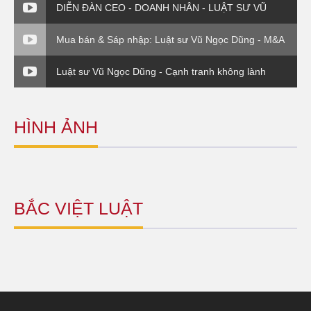
DIỄN ĐÀN CEO - DOANH NHÂN - LUẬT SƯ VŨ
NGỌC DŨNG - PHẦN 4
Mua bán & Sáp nhập: Luật sư Vũ Ngọc Dũng - M&A
về vụ EVN( P3)
Luật sư Vũ Ngọc Dũng - Cạnh tranh không lành
mạnh (Luật sư và Doanh nghiệp)
HÌNH ẢNH
BẮC VIỆT LUẬT