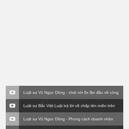
Luật sư Vũ Ngọc Dũng - chát với 8x lần đầu về công
ty Bắc Việt Luật ( VTC0
Luật sư Bắc Việt Luật trả lời về chấp tên miền trên
VTV1
Luật sư Vũ Ngọc Dũng - Phong cách doanh nhân