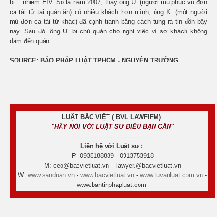
bị… nhiễm HIV. Số là năm 2007, thấy ông U. (người mù phục vụ đờn
ca tài tử tại quán ăn) có nhiều khách hơn mình, ông K. (một người
mù đờn ca tài tử khác) đã cạnh tranh bằng cách tung ra tin đồn bậy
này. Sau đó, ông U. bị chủ quán cho nghỉ việc vì sợ khách không
dám đến quán.
SOURCE: BÁO PHÁP LUẬT TPHCM - NGUYÊN TRƯỜNG
LUẬT BẮC VIỆT ( BVL LAWFIFM)
"HÃY NÓI VỚI LUẬT SƯ ĐIỀU BẠN CẦN"
-------------------------------------------
Liên hệ với Luật sư :
P: 0938188889 - 0913753918
M: ceo@bacvietluat.vn – lawyer.@bacvietluat.vn
W:
www.sanduan.vn
-
www.bacvietluat.vn
-
www.tuvanluat.com.vn
-
www.bantinphapluat.com