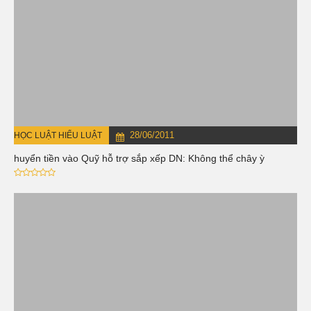
28/06/2011
HỌC LUẬT HIỂU LUẬT
Chuyển tiền vào Quỹ hỗ trợ sắp xếp DN: Không thể chây ỳ