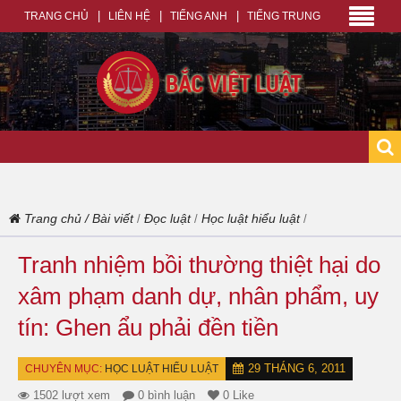
TRANG CHỦ
LIÊN HỆ
TIẾNG ANH
TIẾNG TRUNG
Trang chủ
/
Bài viết
Đọc luật
Học luật hiểu luật
/
/
/
Tranh nhiệm bồi thường thiệt hại do
xâm phạm danh dự, nhân phẩm, uy
tín: Ghen ẩu phải đền tiền
29 THÁNG 6, 2011
CHUYÊN MỤC:
HỌC LUẬT HIỂU LUẬT
1502 lượt xem
0 bình luận
0 Like