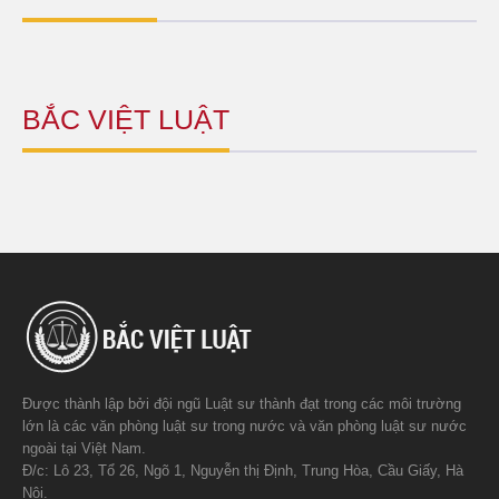
BẮC VIỆT LUẬT
Được thành lập bởi đội ngũ Luật sư thành đạt trong các môi trường
lớn là các văn phòng luật sư trong nước và văn phòng luật sư nước
ngoài tại Việt Nam.
Đ/c: Lô 23, Tổ 26, Ngõ 1, Nguyễn thị Định, Trung Hòa, Cầu Giấy, Hà
Nội.