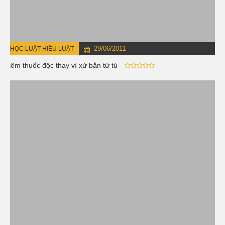
29/06/2011
HỌC LUẬT HIỂU LUẬT
Tiêm thuốc độc thay vì xử bắn tử tù