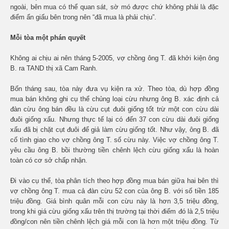
ngoài, bên mua có thể quan sát, sờ mó được chứ không phải là đặc
điểm ẩn giấu bên trong nên “đã mua là phải chịu”.
Mỗi tòa một phán quyết
Không ai chịu ai nên tháng 5-2005, vợ chồng ông T. đã khởi kiện ông
B. ra TAND thị xã Cam Ranh.
Bốn tháng sau, tòa này đưa vụ kiện ra xử. Theo tòa, dù hợp đồng
mua bán không ghi cụ thể chủng loại cừu nhưng ông B. xác định cả
đàn cừu ông bán đều là cừu cụt đuôi giống tốt trừ một con cừu dài
đuôi giống xấu. Nhưng thực tế lại có đến 37 con cừu dài đuôi giống
xấu đã bị chặt cụt đuôi để giả làm cừu giống tốt. Như vậy, ông B. đã
cố tình giao cho vợ chồng ông T. số cừu này. Việc vợ chồng ông T.
yêu cầu ông B. bồi thường tiền chênh lệch cừu giống xấu là hoàn
toàn có cơ sở chấp nhận.
Đi vào cụ thể, tòa phân tích theo hợp đồng mua bán giữa hai bên thì
vợ chồng ông T. mua cả đàn cừu 52 con của ông B. với số tiền 185
triệu đồng. Giá bình quân mỗi con cừu này là hơn 3,5 triệu đồng,
trong khi giá cừu giống xấu trên thị trường tại thời điểm đó là 2,5 triệu
đồng/con nên tiền chênh lệch giá mỗi con là hơn một triệu đồng. Từ