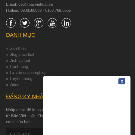
Email: ceo@bacvietluat.vn
Hotline: 0938188889 - 0168.769.6666
DANH MỤC
»
Giới thiệu
»
Blog pháp luật
»
Dịch vụ luật
»
Tranh tụng
»
Tư vấn doanh nghiệp
»
Truyền thông
»
Video
ĐĂNG KÝ NHẬN TIN
Nhập email để là người đâu tiên nhận được những tin tức mới nhất
từ Bắc Việt Luật. Chúng tôi cam kết bảo đảm quyền riêng tư cho
email của bạn.