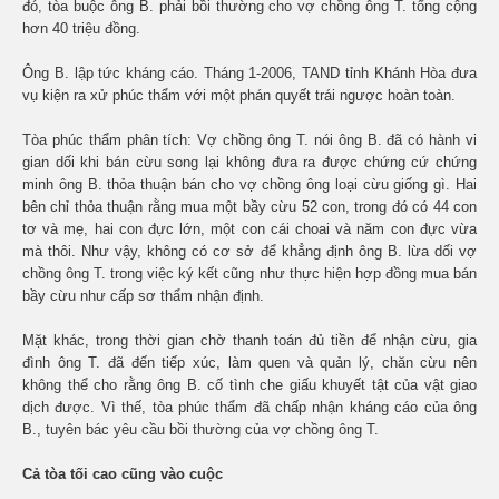
đó, tòa buộc ông B. phải bồi thường cho vợ chồng ông T. tổng cộng
hơn 40 triệu đồng.
Ông B. lập tức kháng cáo. Tháng 1-2006, TAND tỉnh Khánh Hòa đưa
vụ kiện ra xử phúc thẩm với một phán quyết trái ngược hoàn toàn.
Tòa phúc thẩm phân tích: Vợ chồng ông T. nói ông B. đã có hành vi
gian dối khi bán cừu song lại không đưa ra được chứng cứ chứng
minh ông B. thỏa thuận bán cho vợ chồng ông loại cừu giống gì. Hai
bên chỉ thỏa thuận rằng mua một bầy cừu 52 con, trong đó có 44 con
tơ và mẹ, hai con đực lớn, một con cái choai và năm con đực vừa
mà thôi. Như vậy, không có cơ sở để khẳng định ông B. lừa dối vợ
chồng ông T. trong việc ký kết cũng như thực hiện hợp đồng mua bán
bầy cừu như cấp sơ thẩm nhận định.
Mặt khác, trong thời gian chờ thanh toán đủ tiền để nhận cừu, gia
đình ông T. đã đến tiếp xúc, làm quen và quản lý, chăn cừu nên
không thể cho rằng ông B. cố tình che giấu khuyết tật của vật giao
dịch được. Vì thế, tòa phúc thẩm đã chấp nhận kháng cáo của ông
B., tuyên bác yêu cầu bồi thường của vợ chồng ông T.
Cả tòa tối cao cũng vào cuộc