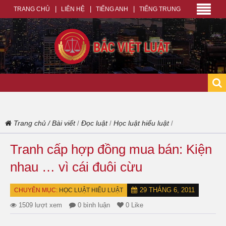
TRANG CHỦ
LIÊN HỆ
TIẾNG ANH
TIẾNG TRUNG
Trang chủ
/
Bài viết
Đọc luật
Học luật hiểu luật
/
/
/
Tranh cấp hợp đồng mua bán: Kiện
nhau … vì cái đuôi cừu
29 THÁNG 6, 2011
CHUYÊN MỤC:
HỌC LUẬT HIỂU LUẬT
1509 lượt xem
0 bình luận
0 Like