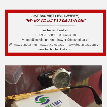
LUẬT BẮC VIỆT ( BVL LAWFIFM)
"HÃY NÓI VỚI LUẬT SƯ ĐIỀU BẠN CẦN"
-------------------------------------------
Liên hệ với Luật sư :
P: 0938188889 - 0913753918
M: ceo@bacvietluat.vn – lawyer.@bacvietluat.vn
W:
www.sanduan.vn
-
www.bacvietluat.vn
-
www.tuvanluat.com.vn
-
www.bantinphapluat.com