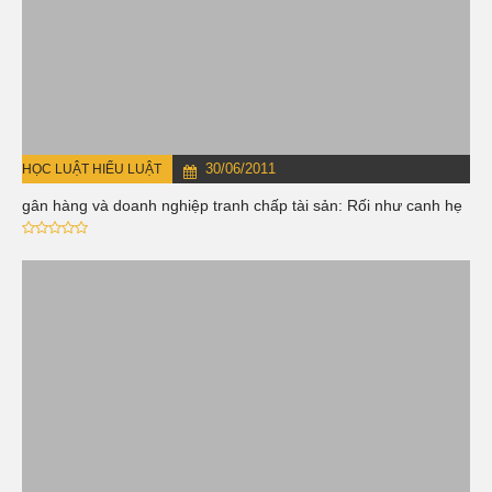
30/06/2011
HỌC LUẬT HIỂU LUẬT
Ngân hàng và doanh nghiệp tranh chấp tài sản: Rối như canh hẹ