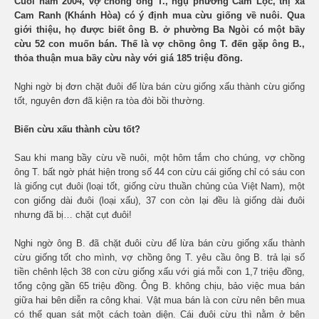
Cuối năm 2004, vợ chồng ông T., ngụ phường Cam Lộc, thị xã
Cam Ranh (Khánh Hòa) có ý định mua cừu giống về nuôi. Qua
giới thiệu, họ được biết ông B. ở phường Ba Ngòi có một bầy
cừu 52 con muốn bán. Thế là vợ chồng ông T. đến gặp ông B.,
thỏa thuận mua bầy cừu này với giá 185 triệu đồng.
Nghi ngờ bị đơn chặt đuôi để lừa bán cừu giống xấu thành cừu giống
tốt, nguyên đơn đã kiện ra tòa đòi bồi thường.
Biến cừu xấu thành cừu tốt?
Sau khi mang bầy cừu về nuôi, một hôm tắm cho chúng, vợ chồng
ông T. bất ngờ phát hiện trong số 44 con cừu cái giống chỉ có sáu con
là giống cụt đuôi (loại tốt, giống cừu thuần chủng của Việt Nam), một
con giống dài đuôi (loại xấu), 37 con còn lại đều là giống dài đuôi
nhưng đã bị… chặt cụt đuôi!
Nghi ngờ ông B. đã chặt đuôi cừu để lừa bán cừu giống xấu thành
cừu giống tốt cho mình, vợ chồng ông T. yêu cầu ông B. trả lại số
tiền chênh lệch 38 con cừu giống xấu với giá mỗi con 1,7 triệu đồng,
tổng cộng gần 65 triệu đồng. Ông B. không chịu, bảo việc mua bán
giữa hai bên diễn ra công khai. Vật mua bán là con cừu nên bên mua
có thể quan sát một cách toàn diện. Cái đuôi cừu thì nằm ở bên