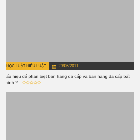
29/06/2011
HỌC LUẬT HIỂU LUẬT
Dấu hiệu để phân biệt bán hàng đa cấp và bán hàng đa cấp bất
chính ?