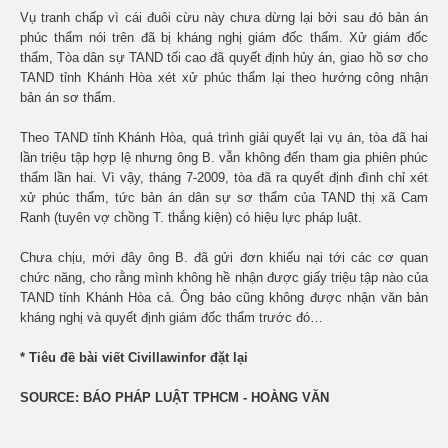
Vụ tranh chấp vì cái đuôi cừu này chưa dừng lại bởi sau đó bản án
phúc thẩm nói trên đã bị kháng nghị giám đốc thẩm. Xử giám đốc
thẩm, Tòa dân sự TAND tối cao đã quyết định hủy án, giao hồ sơ cho
TAND tỉnh Khánh Hòa xét xử phúc thẩm lại theo hướng công nhận
bản án sơ thẩm.
Theo TAND tỉnh Khánh Hòa, quá trình giải quyết lại vụ án, tòa đã hai
lần triệu tập hợp lệ nhưng ông B. vẫn không đến tham gia phiên phúc
thẩm lần hai. Vì vậy, tháng 7-2009, tòa đã ra quyết định đình chỉ xét
xử phúc thẩm, tức bản án dân sự sơ thẩm của TAND thị xã Cam
Ranh (tuyên vợ chồng T. thắng kiện) có hiệu lực pháp luật.
Chưa chịu, mới đây ông B. đã gửi đơn khiếu nại tới các cơ quan
chức năng, cho rằng mình không hề nhận được giấy triệu tập nào của
TAND tỉnh Khánh Hòa cả. Ông bảo cũng không được nhận văn bản
kháng nghị và quyết định giám đốc thẩm trước đó…
* Tiêu đề bài viết Civillawinfor đặt lại
SOURCE: BÁO PHÁP LUẬT TPHCM - HOÀNG VĂN