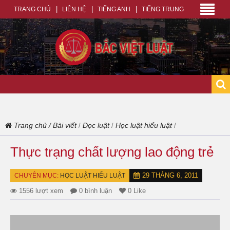
TRANG CHỦ
LIÊN HỆ
TIẾNG ANH
TIẾNG TRUNG
Trang chủ
/
Bài viết
Đọc luật
Học luật hiểu luật
/
/
/
Thực trạng chất lượng lao động trẻ
29 THÁNG 6, 2011
CHUYÊN MỤC:
HỌC LUẬT HIỂU LUẬT
1556 lượt xem
0 bình luận
0 Like