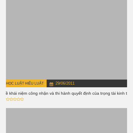
29/06/2011
HỌC LUẬT HIỂU LUẬT
Về khái niệm công nhận và thi hành quyết định của trọng tài kinh tế