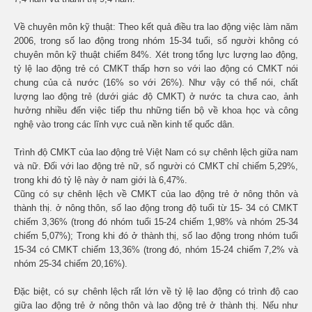
Về chuyên môn kỹ thuật: Theo kết quả điều tra lao động việc làm năm
2006, trong số lao động trong nhóm 15-34 tuổi, số người không có
chuyên môn kỹ thuật chiếm 84%. Xét trong tổng lực lượng lao động,
tỷ lệ lao động trẻ có CMKT thấp hơn so với lao động có CMKT nói
chung của cả nước (16% so với 26%). Như vậy có thể nói, chất
lượng lao động trẻ (dưới giác độ CMKT) ở nước ta chưa cao, ảnh
hưởng nhiều đến việc tiếp thu những tiến bộ về khoa học và công
nghệ vào trong các lĩnh vực cuả nền kinh tế quốc dân.
Trình độ CMKT của lao động trẻ Việt Nam có sự chênh lệch giữa nam
và nữ. Đối với lao động trẻ nữ, số người có CMKT chỉ chiếm 5,29%,
trong khi đó tỷ lệ này ở nam giới là 6,47%.
Cũng có sự chênh lệch về CMKT của lao động trẻ ở nông thôn và
thành thị. ở nông thôn, số lao động trong độ tuổi từ 15- 34 có CMKT
chiếm 3,36% (trong đó nhóm tuổi 15-24 chiếm 1,98% và nhóm 25-34
chiếm 5,07%); Trong khi đó ở thành thị, số lao động trong nhóm tuổi
15-34 có CMKT chiếm 13,36% (trong đó, nhóm 15-24 chiếm 7,2% và
nhóm 25-34 chiếm 20,16%).
Đặc biệt, có sự chênh lệch rất lớn về tỷ lệ lao động có trình độ cao
giữa lao động trẻ ở nông thôn và lao động trẻ ở thành thị. Nếu như