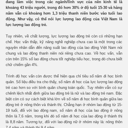
đang làm việc trong các ngành/lĩnh vực của nền kinh tế là
khoảng 43 triệu người, trong đó hơn 30% ở độ tuổi 15-30 và hàng
năm vẫn có khoảng hơn 1,3 triệu thanh niên bước vào tuổi lao
động. Như vậy, có thể nói lực lượng lao động của Việt Nam là
lực lượng lao động trẻ.
Tuy nhiên, về chất lượng, lực lượng lao động trẻ còn có những hạn
chế. Học vấn thấp, kỹ năng nghề nghiệp chưa cao là một trong các
nguyên nhân dẫn đến năng suất lao động của lao động Việt Nam nói
chung và lao động thanh niên nói riêng chưa cao. Về học vấn, vẫn
còn trên 15% số lao động chưa tốt nghiệp tiểu học, trong đó chưa biết
chữ chiếm gần 4%.
Trình độ học vấn còn được thể hiện qua chỉ tiêu số năm đi học bình
quân. Số liệu điều tra cho thấy, số năm đi học của lực lượng lao động
trẻ cao hơn so với bình quân chung toàn quốc. Tuy nhiên vẫn có sự
chênh lệch nhất định giữa lao động trẻ là nữ và lao động trẻ nam. Đặc
biệt còn có sự cách biệt khá lớn về số năm đi học bình quân giữa lao
động trẻ ở nông thôn và thành thị. Chẳng hạn ở nhóm lao động từ 15-
19 tuổi, đối với lao động nam, số năm đi học của lao động ở nông
thôn là 7,6 năm, trong khi đó số năm đi học của lao động ở thành thị
là 8,8 năm. Tương tự, đối với lao động nữ ở nhóm này là: nông thôn
7,4 năm và thành thị 9,4 năm.