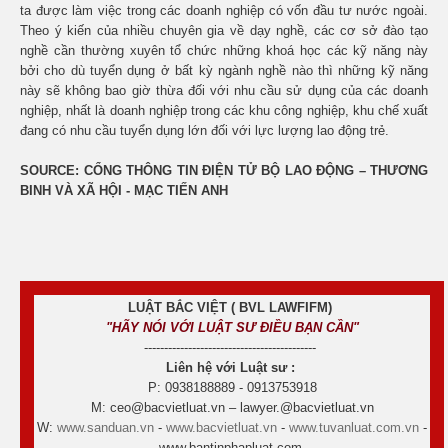
ta được làm việc trong các doanh nghiệp có vốn đầu tư nước ngoài.
Theo ý kiến của nhiều chuyên gia về dạy nghề, các cơ sở đào tạo
nghề cần thường xuyên tổ chức những khoá học các kỹ năng này
bởi cho dù tuyển dụng ở bất kỳ ngành nghề nào thì những kỹ năng
này sẽ không bao giờ thừa đối với nhu cầu sử dụng của các doanh
nghiệp, nhất là doanh nghiệp trong các khu công nghiệp, khu chế xuất
đang có nhu cầu tuyển dụng lớn đối với lực lượng lao động trẻ.
SOURCE: CỔNG THÔNG TIN ĐIỆN TỬ BỘ LAO ĐỘNG – THƯƠNG
BINH VÀ XÃ HỘI - MẠC TIẾN ANH
LUẬT BẮC VIỆT ( BVL LAWFIFM)
"HÃY NÓI VỚI LUẬT SƯ ĐIỀU BẠN CẦN"
-------------------------------------------
Liên hệ với Luật sư :
P: 0938188889 - 0913753918
M: ceo@bacvietluat.vn – lawyer.@bacvietluat.vn
W:
www.sanduan.vn
-
www.bacvietluat.vn
-
www.tuvanluat.com.vn
-
www.bantinphapluat.com