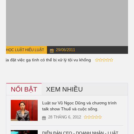
29/06/2011
HỌC LUẬT HIỂU LUẬT
Bịa đặt việc gạ tình có thể bị xử lý tội vu khống
NỔI BẬT
XEM NHIỀU
Luật sư Vũ Ngọc Dũng và chương trình
talk show Thuế và cuộc sống.
28 THÁNG 6, 2012
DIỄN ĐÀN CEO - DOANH NHÂN - LUẬT