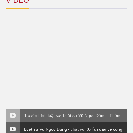
VIDEO
Truyền hình luật sư: Luật sư Vũ Ngọc Dũng - Thông
tư 176 Bộ Tài Chính
Luật sư Vũ Ngọc Dũng - chát với 8x lần đầu về công