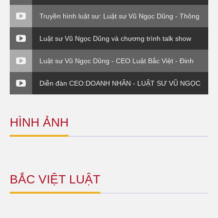
ty Bắc Việt Luật ( VTC0
Truyền hình luật sư: Luật sư Vũ Ngọc Dũng - Thông
tư 176 Bộ Tài Chính
Luật sư Vũ Ngọc Dũng và chương trình talk show
Thuế và cuộc sống.
Luật sư Vũ Ngọc Dũng - CEO Luật Bắc Việt - Đinh
giá thương hiệu
Diễn đàn CEO:DOANH NHÂN - LUẬT SƯ VŨ NGỌC
DŨNG - PHẦN VI
HÌNH ẢNH
BẮC VIỆT LUẬT