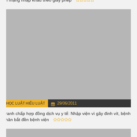
tin mạng nhập khẩu theo giấy phép
29/06/2011
HỌC LUẬT HIỂU LUẬT
Tranh chấp hợp đồng dịch vụ y tế: Nhập viện vì gãy đinh vít, bệnh
nhân bắt đền bệnh viện