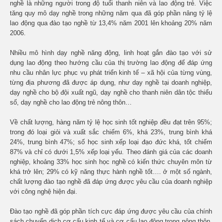
nghề là những người trong độ tuổi thanh niên và lao động trẻ. Việc
tăng quy mô dạy nghề trong những năm qua đã góp phần nâng tỷ lệ
lao động qua đào tạo nghề từ 13,4% năm 2001 lên khoảng 20% năm
2006.
Nhiều mô hình dạy nghề năng động, linh hoạt gắn đào tạo với sử
dụng lao động theo hướng cầu của thị trường lao động để đáp ứng
nhu cầu nhân lực phục vụ phát triển kinh tế – xã hội của từng vùng,
từng địa phương đã được áp dụng, như dạy nghề tại doanh nghiệp,
dạy nghề cho bộ đội xuất ngũ, dạy nghề cho thanh niên dân tộc thiểu
số, dạy nghề cho lao động trẻ nông thôn…
Về chất lượng, hàng năm tỷ lệ học sinh tốt nghiệp đều đạt trên 95%;
trong đó loại giỏi và xuất sắc chiếm 6%, khá 23%, trung bình khá
24%, trung bình 47%; số học sinh xếp loại đạo đức khá, tốt chiếm
87% và chỉ có dưới 1,5% xếp loại yếu. Theo đánh giá của các doanh
nghiệp, khoảng 33% học sinh học nghề có kiến thức chuyên môn từ
khá trở lên; 29% có kỹ năng thực hành nghề tốt…. ở một số ngành,
chất lượng đào tạo nghề đã đáp ứng được yêu cầu của doanh nghiệp
với công nghệ hiện đại.
Đào tạo nghề đã góp phần tích cực đáp ứng được yêu cầu của chính
sách chuyển dịch cơ cấu kinh tế và cơ cấu lao động trong nông thôn.