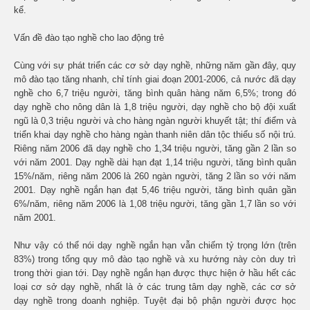
kể.
Vấn đề đào tạo nghề cho lao động trẻ
Cùng với sự phát triển các cơ sở dạy nghề, những năm gần đây, quy
mô đào tạo tăng nhanh, chỉ tính giai đoạn 2001-2006, cả nước đã dạy
nghề cho 6,7 triệu người, tăng bình quân hàng năm 6,5%; trong đó
dạy nghề cho nông dân là 1,8 triệu người, dạy nghề cho bộ đội xuất
ngũ là 0,3 triệu người và cho hàng ngàn người khuyết tật; thí điểm và
triển khai dạy nghề cho hàng ngàn thanh niên dân tộc thiểu số nội trú.
Riêng năm 2006 đã dạy nghề cho 1,34 triệu người, tăng gần 2 lần so
với năm 2001. Dạy nghề dài hạn đạt 1,14 triệu người, tăng bình quân
15%/năm, riêng năm 2006 là 260 ngàn người, tăng 2 lần so với năm
2001. Dạy nghề ngắn hạn đạt 5,46 triệu người, tăng bình quân gần
6%/năm, riêng năm 2006 là 1,08 triệu người, tăng gần 1,7 lần so với
năm 2001.
Như vậy có thể nói dạy nghề ngắn hạn vẫn chiếm tỷ trọng lớn (trên
83%) trong tổng quy mô đào tạo nghề và xu hướng này còn duy trì
trong thời gian tới. Dạy nghề ngắn hạn được thực hiện ở hầu hết các
loại cơ sở dạy nghề, nhất là ở các trung tâm dạy nghề, các cơ sở
dạy nghề trong doanh nghiệp. Tuyệt đại bộ phận người được học