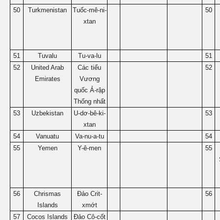
50
Turkmenistan
Tuốc-mê-ni-
50
xtan
51
Tuvalu
Tu-va-lu
51
52
United Arab
Các tiểu
52
Emirates
Vương
quốc Ả-rập
Thống nhất
53
Uzbekistan
U-dơ-bê-ki-
53
xtan
54
Vanuatu
Va-nu-a-tu
54
55
Yemen
Y-ê-men
55
56
Chrismas
Đảo Crit-
56
Islands
xmớt
57
Cocos Islands
Đảo Cô-cốt