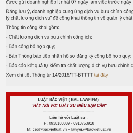
được gửi doanh nghiệp ít nhất 07 ngày làm việc trước ngày k
Đáng lưu ý, doanh nghiệp cung ứng dịch vụ bưu chính công 
lý chất lượng dịch vụ” để công khai thông tin về quản lý chất
Thông tin công khai gồm:
- Chất lượng dịch vụ bưu chính công ích;
- Bản công bố hợp quy;
- Bản Thông báo tiếp nhận hồ sơ đăng ký công bố hợp quy;
- Báo cáo kết quả tự kiểm tra chất lượng dịch vụ bưu chính
Xem chi tiết Thông tư 14/2018/TT-BTTTT
tại đây
LUẬT BẮC VIỆT ( BVL LAWFIFM)
"HÃY NÓI VỚI LUẬT SƯ ĐIỀU BẠN CẦN"
-------------------------------------------
Liên hệ với Luật sư :
P: 0938188889 - 0913753918
M: ceo@bacvietluat.vn – lawyer.@bacvietluat.vn