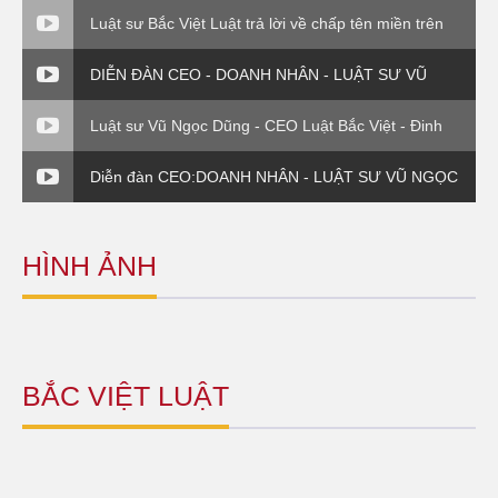
Luật sư Bắc Việt Luật trả lời về chấp tên miền trên
VTV1
DIỄN ĐÀN CEO - DOANH NHÂN - LUẬT SƯ VŨ
NGỌC DŨNG - PHẦN 4
Luật sư Vũ Ngọc Dũng - CEO Luật Bắc Việt - Đinh
giá thương hiệu
Diễn đàn CEO:DOANH NHÂN - LUẬT SƯ VŨ NGỌC
DŨNG - PHẦN VI
HÌNH ẢNH
BẮC VIỆT LUẬT