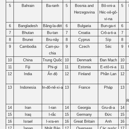
5
Bahrain
Ba-ranh
5
Bosnia and
Bô-xni-a
5
Herzegovina
Héc-xê-gô-
vi-na
6
Bangladesh
Băng-la-đét
6
Bulgaria
Bun-ga-ri
6
7
Bhutan
Bu-tan
7
Croatia
Crô-a-ti-a
7
8
Brunei
Bru-nây
8
Cyprus
Síp
8
9
Cambodia
Cam-pu-
9
Czech
Séc
9
chia
10
China
Trung Quốc
10
Denmark
Đan Mạch
10
11
Fiji
Phi-gi
11
Estonia
E-xtô-ni-a
11
12
India
Ấn độ
12
Finland
Phần Lan
12
13
Indonesia
In-đô-nê-xi-a
13
France
Pháp
13
R
14
Iran
I-ran
14
Georgia
Gru-di-a
14
15
Iraq
I-rắc
15
Germany
Đức
15
16
Israel
I-xra-en
16
Great Britain
Anh
16
17
Japan
Nhật Bản
17
Overseas
Các nước
17