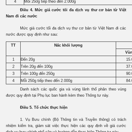
4
Mỗi 250g tiếp theo đến 2.000g
Điều 4. Mức giá cước tối đa dịch vụ thư cơ bản từ Việt
Nam đi các nước
Mức giá cước tối đa dịch vụ thư cơ bản từ Việt Nam đi các
nước được quy định như sau:
TT
Nấc khối lượng
Vùn
1
Đến 20g
15.
2
Trên 20g đến 100g
37.
3
Trên 100g đến 250g
90.
4
Mỗi 250g tiếp theo đến 2.000g
84.
Danh sách các quốc gia và vùng lãnh thổ phân theo vùng
được quy định tại Phụ lục ban hành kèm theo Thông tư này.
Điều 5. Tổ chức thực hiện
1. Vụ Bưu chính (Bộ Thông tin và Truyền thông) có trách
nhiệm kiểm tra, giám sát việc thực hiện các quy định về giá cước
dịch vụ bưu chính phổ cập và hướng dẫn thực hiện Thông tư này.