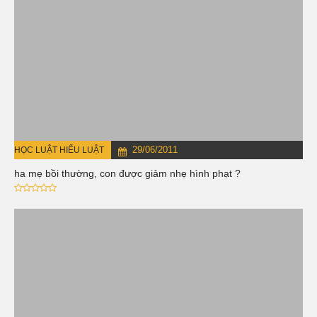
29/06/2011
HỌC LUẬT HIỂU LUẬT
Cha mẹ bồi thường, con được giảm nhẹ hình phạt ?