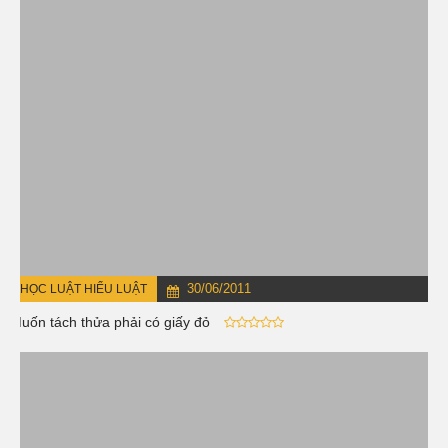
30/06/2011
HỌC LUẬT HIỂU LUẬT
Muốn tách thửa phải có giấy đỏ