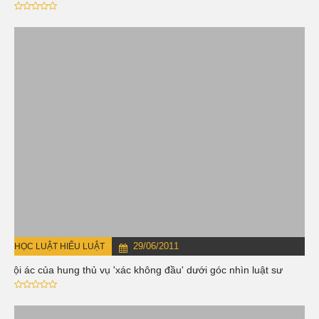
29/06/2011
HỌC LUẬT HIỂU LUẬT
Tội ác của hung thủ vụ 'xác không đầu' dưới góc nhìn luật sư