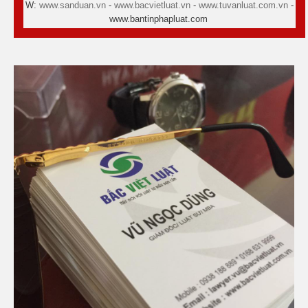
W:
www.sanduan.vn
-
www.bacvietluat.vn
-
www.tuvanluat.com.vn
-
www.bantinphapluat.com