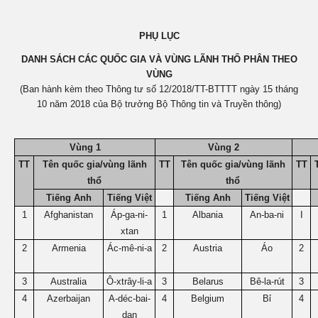
PHỤ LỤC
DANH SÁCH CÁC QUỐC GIA VÀ VÙNG LÃNH THỔ PHÂN THEO
VÙNG
(Ban hành kèm theo Thông tư số 12/2018/TT-BTTTT ngày 15 tháng
10 năm 2018 của Bộ trưởng Bộ Thông tin và Truyền thông)
Vùng 1
Vùng 2
TT
Tên quốc gia/vùng lãnh
TT
Tên quốc gia/vùng lãnh
TT
thổ
thổ
Tiếng Anh
Tiếng Việt
Tiếng Anh
Tiếng Việt
1
Afghanistan
Áp-ga-ni-
1
Albania
An-ba-ni
I
xtan
2
Armenia
Ác-mê-ni-a
2
Austria
Áo
2
3
Australia
Ô-xtrây-li-a
3
Belarus
Bê-la-rút
3
4
Azerbaijan
A-déc-bai-
4
Belgium
Bỉ
4
dan