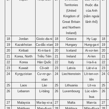
Territories
thuộc địa
(United
của Anh
Kingdom of
(nằm ngoài
Great Britain
lãnh thổ)
and Northern
Ireland)
18
Jordan
Gioóc-đa-ni
18
Greece
Hy Lạp
18
19
Kazakhstan
Ca-dắc-xtan
19
Hungary
Hung-ga-ri
19
20
Kiribati
Ki-ri-ba-ti
20
Iceland
Ai-xơ-len
20
21
Korea, North
Triều Tiên
21
Ireland
Ai-len
21
22
Korea
Hàn Quốc
22
Italy
I-ta-li-a
22
23
Kuwait
Cô-oét
23
Latvia
Lát-vi-a
23
24
Kyrgyzistan
Cư-rơ-gư-
24
Liechtenstein
Lít-ten-xơ-
24
xtan
tên
25
Laos
Lào
25
Lithuania
Lít-va
25
26
Lebanon
Li-băng
26
Luxembourg
Lúc-xăm-
26
bua
27
Malaysia
Ma-lay-xi-a
27
Malta
Man-ta
27
28
Maldives
Man-đi-vơ
28
Moldova
Môn-đô-va
28