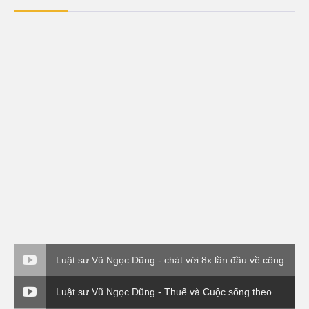
Luật sư Vũ Ngọc Dũng - chát với 8x lần đầu về công
ty Bắc Việt Luật ( VTC0
Luật sư Vũ Ngọc Dũng - Thuế và Cuộc sống theo
Thông tư 120 Bộ Tài Chính