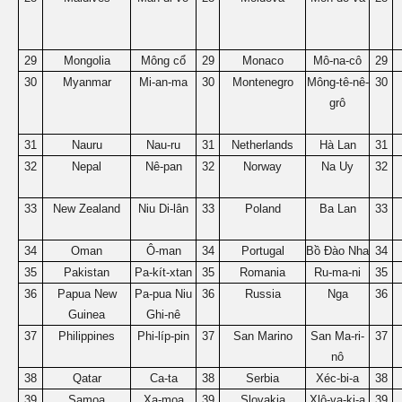
29
Mongolia
Mông cổ
29
Monaco
Mô-na-cô
29
30
Myanmar
Mi-an-ma
30
Montenegro
Mông-tê-nê-
30
grô
31
Nauru
Nau-ru
31
Netherlands
Hà Lan
31
32
Nepal
Nê-pan
32
Norway
Na Uy
32
33
New Zealand
Niu Di-lân
33
Poland
Ba Lan
33
34
Oman
Ô-man
34
Portugal
Bồ Đào Nha
34
35
Pakistan
Pa-kít-xtan
35
Romania
Ru-ma-ni
35
36
Papua New
Pa-pua Niu
36
Russia
Nga
36
Guinea
Ghi-nê
37
Philippines
Phi-líp-pin
37
San Marino
San Ma-ri-
37
nô
38
Qatar
Ca-ta
38
Serbia
Xéc-bi-a
38
39
Samoa
Xa-moa
39
Slovakia
Xlô-va-ki-a
39