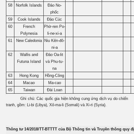
58
Norfolk Islands
Đảo No-
phốc
59
Cook Islands
Đảo Cúc
60
French
Phờ-ren Po-
Polynesia
li-ne-xi-a
61
New Caledonia
Niu Kên-đô-
ni-a
62
Wallis and
Đảo Oa-lit
Futuna Island
và Phu-tu-
na
63
Hong Kong
Hồng-Công
64
Macao
Ma-cao
65
Taiwan
Đài Loan
Ghi chú: Các quốc gia hiện không cung ứng dịch vụ do chiến
tranh, gồm: Li-bi (Libya), Xô-ma-li (Somali) và Xi-ri (Syria).
Thông tư 14/2018/TT-BTTTT của Bộ Thông tin và Truyền thông quy đị