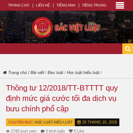
TRANG CHỦ
LIÊN HỆ
TIẾNG ANH
TIẾNG TRUNG
Trang chủ
/
Bài viết
Đọc luật
Học luật hiểu luật
/
/
/
Thông tư 12/2018/TT-BTTTT quy
định mức giá cước tối đa dịch vụ
bưu chính phổ cập
26 THÁNG 10, 2018
CHUYÊN MỤC:
HỌC LUẬT HIỂU LUẬT
2743 lượt xem
0 bình luận
0 Like