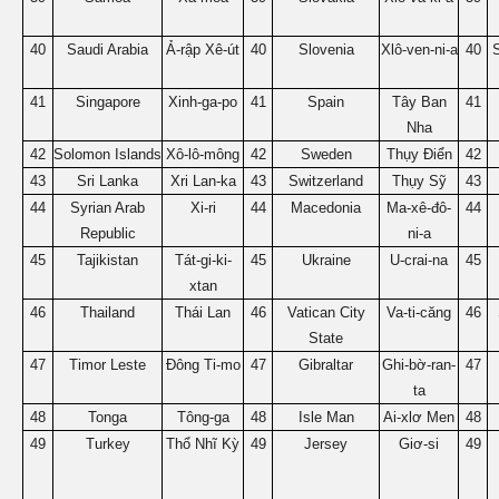
40
Saudi Arabia
Ả-rập Xê-út
40
Slovenia
Xlô-ven-ni-a
40
41
Singapore
Xinh-ga-po
41
Spain
Tây Ban
41
Nha
42
Solomon Islands
Xô-lô-mông
42
Sweden
Thụy Điển
42
43
Sri Lanka
Xri Lan-ka
43
Switzerland
Thụy Sỹ
43
44
Syrian Arab
Xi-ri
44
Macedonia
Ma-xê-đô-
44
Republic
ni-a
45
Tajikistan
Tát-gi-ki-
45
Ukraine
U-crai-na
45
xtan
46
Thailand
Thái Lan
46
Vatican City
Va-ti-căng
46
State
47
Timor Leste
Đông Ti-mo
47
Gibraltar
Ghi-bờ-ran-
47
ta
48
Tonga
Tông-ga
48
Isle Man
Ai-xlơ Men
48
49
Turkey
Thổ Nhĩ Kỳ
49
Jersey
Giơ-si
49