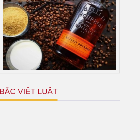
BẮC VIỆT LUẬT