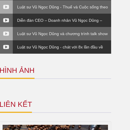
Luật sư Vũ Ngọc Dũng - Thuế và Cuộc sống theo
Thông tư 120 Bộ Tài Chính
Diễn đàn CEO – Doanh nhân Vũ Ngọc Dũng –
Phần 4
Luật sư Vũ Ngọc Dũng và chương trình talk show
Thuế và cuộc sống.
Luật sư Vũ Ngọc Dũng - chát với 8x lần đầu về
công ty Bắc Việt Luật ( VTC0
HÌNH ẢNH
LIÊN KẾT