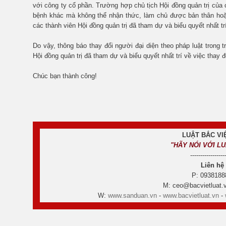
với công ty cổ phần. Trường hợp chủ tịch Hội đồng quản trị của c
bệnh khác mà không thể nhận thức, làm chủ được bản thân hoặc
các thành viên Hội đồng quản trị đã tham dự và biểu quyết nhất trí
Do vậy, thông báo thay đổi người đại diện theo pháp luật trong
Hội đồng quản trị đã tham dự và biểu quyết nhất trí về việc thay đ
Chúc bạn thành công!
LUẬT BẮC VIỆ
"HÃY NÓI VỚI L
-----------------
Liên hệ
P: 0938188
M: ceo@bacvietluat.v
W:
www.sanduan.vn
-
www.bacvietluat.vn
-