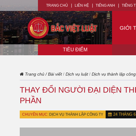
TRANG CHỦ
LIÊN HỆ
TIẾNG ANH
TIẾNG 
GIỚI 
TIÊU ĐIỂM
Trang chủ
/
Bài viết
Dịch vụ luật
Dịch vụ thành lập công
/
/
THAY ĐỔI NGƯỜI ĐẠI DIỆN T
PHẦN
24 THÁNG 6,
CHUYÊN MỤC:
DỊCH VỤ THÀNH LẬP CÔNG TY