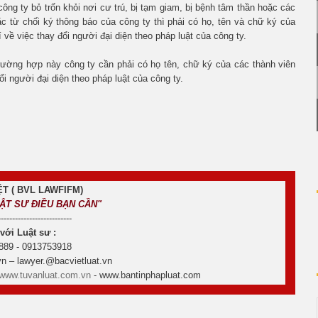
ông ty bỏ trốn khỏi nơi cư trú, bị tạm giam, bị bệnh tâm thần hoặc các
 từ chối ký thông báo của công ty thì phải có họ, tên và chữ ký của
 về việc thay đổi người đại diện theo pháp luật của công ty.
 trường hợp này công ty cần phải có họ tên, chữ ký của các thành viên
ổi người đại diện theo pháp luật của công ty.
T ( BVL LAWFIFM)
UẬT SƯ ĐIỀU BẠN CẦN"
--------------------------
 với Luật sư :
889 - 0913753918
n – lawyer.@bacvietluat.vn
www.tuvanluat.com.vn
- www.bantinphapluat.com