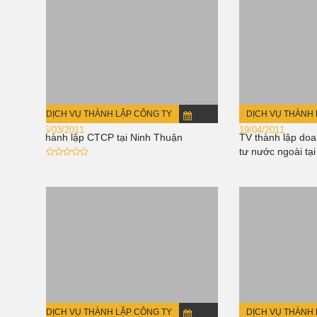
DỊCH VỤ THÀNH LẬP CÔNG TY
DỊCH VỤ THÀNH 
15/03/2011
19/04/2011
Thành lập CTCP tại Ninh Thuận
TV thành lập doa
tư nước ngoài tạ
DỊCH VỤ THÀNH LẬP CÔNG TY
DỊCH VỤ THÀNH 