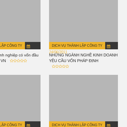
LẬP CÔNG TY
DỊCH VỤ THÀNH LẬP CÔNG TY
24/06/2011
nh nghiệp có vốn đầu
NHỮNG NGÀNH NGHỀ KINH DOANH
i VN
YÊU CẦU VỐN PHÁP ĐỊNH
LẬP CÔNG TY
DỊCH VỤ THÀNH LẬP CÔNG TY