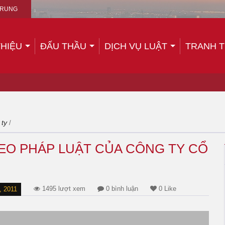
TRUNG
THIỆU
ĐẤU THẦU
DỊCH VỤ LUẬT
TRANH 
 ty
/
HEO PHÁP LUẬT CỦA CÔNG TY CỔ
1495 lượt xem
0 bình luận
0 Like
 2011