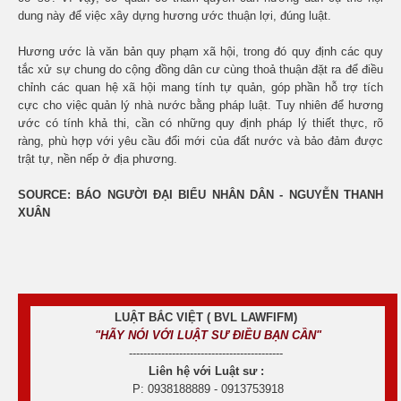
dung này để việc xây dựng hương ước thuận lợi, đúng luật.
Hương ước là văn bản quy phạm xã hội, trong đó quy định các quy
tắc xử sự chung do cộng đồng dân cư cùng thoả thuận đặt ra để điều
chỉnh các quan hệ xã hội mang tính tự quản, góp phần hỗ trợ tích
cực cho việc quản lý nhà nước bằng pháp luật. Tuy nhiên để hương
ước có tính khả thi, cần có những quy định pháp lý thiết thực, rõ
ràng, phù hợp với yêu cầu đổi mới của đất nước và bảo đảm được
trật tự, nền nếp ở địa phương.
SOURCE: BÁO NGƯỜI ĐẠI BIỂU NHÂN DÂN - NGUYỄN THANH
XUÂN
LUẬT BẮC VIỆT ( BVL LAWFIFM)
"HÃY NÓI VỚI LUẬT SƯ ĐIỀU BẠN CẦN"
-------------------------------------------
Liên hệ với Luật sư :
P: 0938188889 - 0913753918