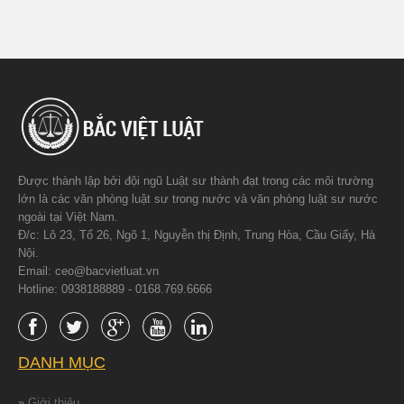
Được thành lập bởi đội ngũ Luật sư thành đạt trong các môi trường
lớn là các văn phòng luật sư trong nước và văn phòng luật sư nước
ngoài tại Việt Nam.
Đ/c: Lô 23, Tổ 26, Ngõ 1, Nguyễn thị Định, Trung Hòa, Cầu Giấy, Hà
Nội.
Email: ceo@bacvietluat.vn
Hotline: 0938188889 - 0168.769.6666
DANH MỤC
»
Giới thiệu