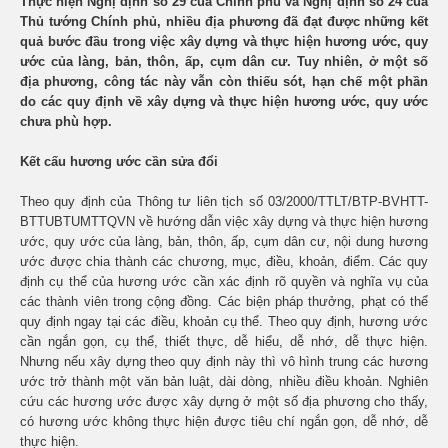
Thực hiện Nghị định số 29 của Chính phủ và Nghị định số 24 của
Thủ tướng Chính phủ, nhiều địa phương đã đạt được những kết
quả bước đầu trong việc xây dựng và thực hiện hương ước, quy
ước của làng, bản, thôn, ấp, cụm dân cư. Tuy nhiên, ở một số
địa phương, công tác này vẫn còn thiếu sót, hạn chế một phần
do các quy định về xây dựng và thực hiện hương ước, quy ước
chưa phù hợp.
Kết cấu hương ước cần sửa đổi
Theo quy định của Thông tư liên tịch số 03/2000/TTLT/BTP-BVHTT-
BTTUBTUMTTQVN về hướng dẫn việc xây dựng và thực hiện hương
ước, quy ước của làng, bản, thôn, ấp, cụm dân cư, nội dung hương
ước được chia thành các chương, mục, điều, khoản, điểm. Các quy
định cụ thể của hương ước cần xác định rõ quyền và nghĩa vụ của
các thành viên trong cộng đồng. Các biện pháp thưởng, phạt có thể
quy định ngay tại các điều, khoản cụ thể. Theo quy định, hương ước
cần ngắn gọn, cụ thể, thiết thực, dễ hiểu, dễ nhớ, dễ thực hiện.
Nhưng nếu xây dựng theo quy định này thì vô hình trung các hương
ước trở thành một văn bản luật, dài dòng, nhiều điều khoản. Nghiên
cứu các hương ước được xây dựng ở một số địa phương cho thấy,
có hương ước không thực hiện được tiêu chí ngắn gọn, dễ nhớ, dễ
thực hiện.