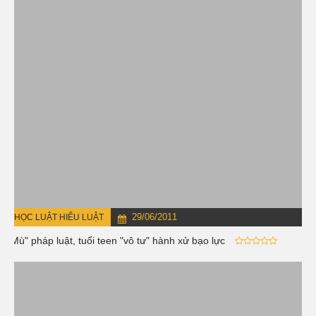
29/06/2011
HỌC LUẬT HIỂU LUẬT
"Mù" pháp luật, tuổi teen "vô tư" hành xử bạo lực