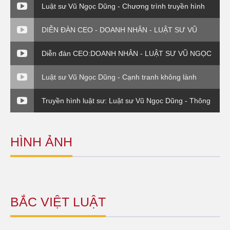
Luật sư Vũ Ngọc Dũng - Chương trình truyền hình
Chuyển giá trong DN FDI - Luật sư và Doanh nghiệp
DIỄN ĐÀN CEO - DOANH NHÂN - LUẬT SƯ VŨ
NGỌC DŨNG - PHẦN 4
Diễn đàn CEO:DOANH NHÂN - LUẬT SƯ VŨ NGỌC
DŨNG - PHẦN VI
Luật sư Vũ Ngọc Dũng - Cạnh tranh không lành
mạnh (Luật sư và Doanh nghiệp)
Truyền hình luật sư: Luật sư Vũ Ngọc Dũng - Thông
tư 176 Bộ Tài Chính
HÌNH ẢNH
BẮC VIỆT LUẬT