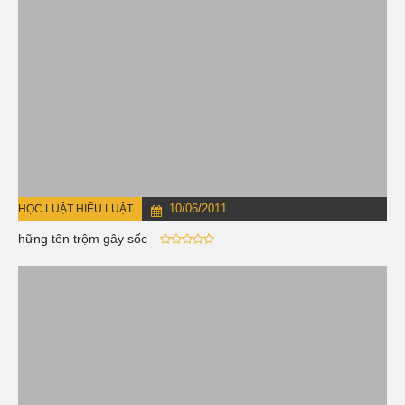
10/06/2011
HỌC LUẬT HIỂU LUẬT
Những tên trộm gây sốc