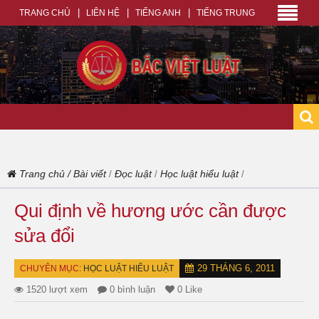
TRANG CHỦ
LIÊN HỆ
TIẾNG ANH
TIẾNG TRUNG
Trang chủ
/
Bài viết
Đọc luật
Học luật hiểu luật
/
/
/
Qui định về hương ước cần được
sửa đổi
29 THÁNG 6, 2011
CHUYÊN MỤC:
HỌC LUẬT HIỂU LUẬT
1520 lượt xem
0 bình luận
0 Like