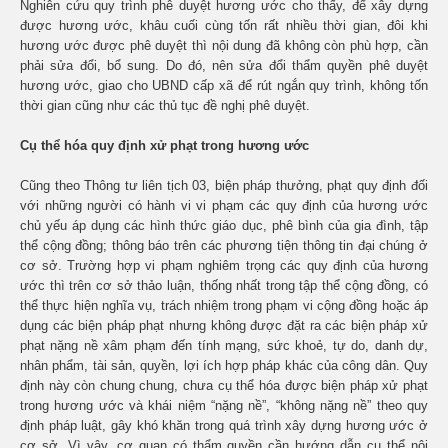
Nghiên cứu quy trình phê duyệt hương ước cho thấy, để xây dựng
được hương ước, khâu cuối cùng tốn rất nhiều thời gian, đôi khi
hương ước được phê duyệt thì nội dung đã không còn phù hợp, cần
phải sửa đổi, bổ sung. Do đó, nên sửa đổi thẩm quyền phê duyệt
hương ước, giao cho UBND cấp xã để rút ngắn quy trình, không tốn
thời gian cũng như các thủ tục đề nghị phê duyệt.
Cụ thể hóa quy định xử phạt trong hương ước
Cũng theo Thông tư liên tịch 03, biện pháp thưởng, phạt quy định đối
với những người có hành vi vi phạm các quy định của hương ước
chủ yếu áp dụng các hình thức giáo dục, phê bình của gia đình, tập
thể cộng đồng; thông báo trên các phương tiện thông tin đại chúng ở
cơ sở. Trường hợp vi phạm nghiêm trọng các quy định của hương
ước thì trên cơ sở thảo luận, thống nhất trong tập thể cộng đồng, có
thể thực hiện nghĩa vụ, trách nhiệm trong phạm vi cộng đồng hoặc áp
dụng các biện pháp phạt nhưng không được đặt ra các biện pháp xử
phạt nặng nề xâm phạm đến tính mạng, sức khoẻ, tự do, danh dự,
nhân phẩm, tài sản, quyền, lợi ích hợp pháp khác của công dân. Quy
định này còn chung chung, chưa cụ thể hóa được biện pháp xử phạt
trong hương ước và khái niệm “nặng nề”, “không nặng nề” theo quy
định pháp luật, gây khó khăn trong quá trình xây dựng hương ước ở
cơ sở. Vì vậy, cơ quan có thẩm quyền cần hướng dẫn cụ thể nội