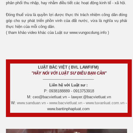
phân phối thu nhập, hay nhằm điều tiết các hoạt động kinh tế - xã hội.
Đóng thuế vừa là quyền lợi được thực thi trách nhiệm công dân đóng
góp cho sự phát triển phồn vinh của đất nước, vừa là nghĩa vụ phải
thực hiện của mỗi công dân.
( tham khảo video khác của Luật sư www.vungocdung.info )
LUẬT BẮC VIỆT ( BVL LAWFIFM)
"HÃY NÓI VỚI LUẬT SƯ ĐIỀU BẠN CẦN"
-------------------------------------------
Liên hệ với Luật sư :
P: 0938188889 - 0913753918
M: ceo@bacvietluat.vn – lawyer.@bacvietluat.vn
W:
www.sanduan.vn
-
www.bacvietluat.vn
-
www.tuvanluat.com.vn
-
www.bantinphapluat.com