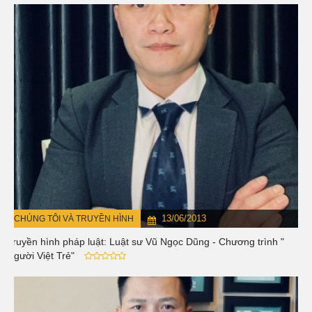
13/06/2013
CHÚNG TÔI VÀ TRUYỀN HÌNH
Truyền hình pháp luật: Luật sư Vũ Ngọc Dũng - Chương trình "
Người Việt Trẻ"