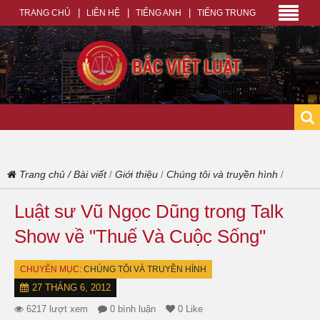
TRANG CHỦ
LIÊN HỆ
TIẾNG ANH
TIẾNG TRUNG
Trang chủ
/
Bài viết
Giới thiệu
Chúng tôi và truyền hình
/
/
/
Luật sư Vũ Ngọc Dũng trong Talk
Show về "Thuế Và Cuộc Sống"
CHUYÊN MỤC:
CHÚNG TÔI VÀ TRUYỀN HÌNH
27 THÁNG 6, 2012
6217 lượt xem
0 bình luận
0 Like