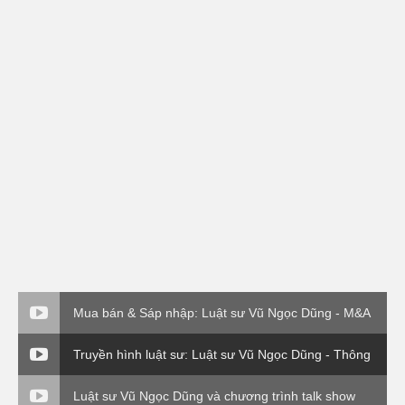
Mua bán & Sáp nhập: Luật sư Vũ Ngọc Dũng - M&A
về vụ EVN( P3)
Truyền hình luật sư: Luật sư Vũ Ngọc Dũng - Thông
tư 176 Bộ Tài Chính
Luật sư Vũ Ngọc Dũng và chương trình talk show