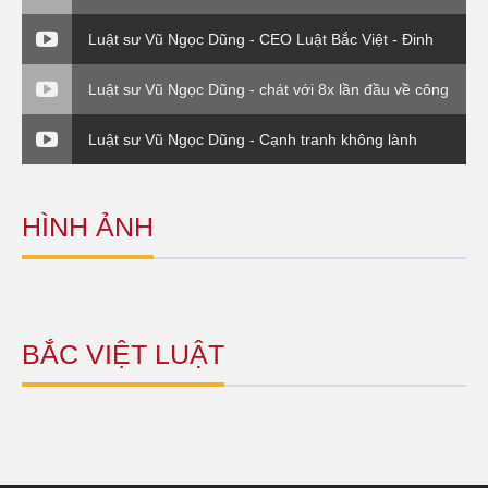
Thuế và cuộc sống.
Luật sư Vũ Ngọc Dũng - CEO Luật Bắc Việt - Đinh
giá thương hiệu
Luật sư Vũ Ngọc Dũng - chát với 8x lần đầu về công
ty Bắc Việt Luật ( VTC0
Luật sư Vũ Ngọc Dũng - Cạnh tranh không lành
mạnh (Luật sư và Doanh nghiệp)
HÌNH ẢNH
BẮC VIỆT LUẬT