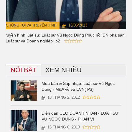
13/06/2013
CHÚNG TÔI VÀ TRUYỀN HÌNH
Truyền hình luật sư: Luật sư Vũ Ngọc Dũng Phục hồi DN phá sản -
" Luật sư và Doanh nghiệp" p2
NỔI BẬT
XEM NHIỀU
Mua bán & Sáp nhập: Luật sư Vũ Ngọc
Dũng - M&A về vụ EVN( P3)
18 THÁNG 2, 2012
Diễn đàn CEO:DOANH NHÂN - LUẬT SƯ
VŨ NGỌC DŨNG - PHẦN VI
13 THÁNG 6, 2013