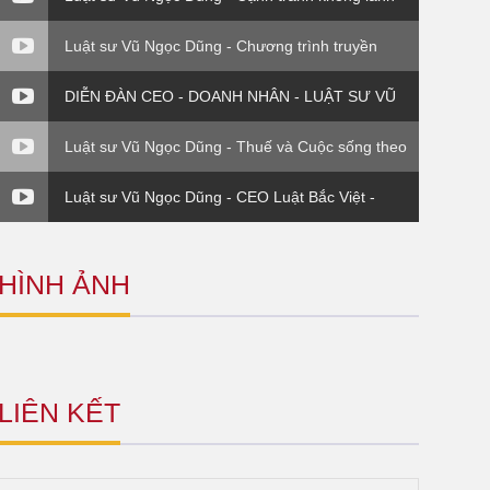
mạnh (Luật sư và Doanh nghiệp)
Luật sư Vũ Ngọc Dũng - Chương trình truyền
hình Chuyển giá trong DN FDI - Luật sư và
Doanh nghiệp
DIỄN ĐÀN CEO - DOANH NHÂN - LUẬT SƯ VŨ
NGỌC DŨNG - PHẦN 4
Luật sư Vũ Ngọc Dũng - Thuế và Cuộc sống theo
Thông tư 120 Bộ Tài Chính
Luật sư Vũ Ngọc Dũng - CEO Luật Bắc Việt -
Đinh giá thương hiệu
HÌNH ẢNH
LIÊN KẾT