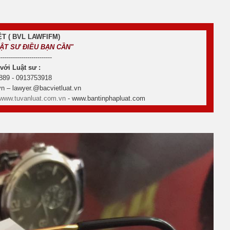
T ( BVL LAWFIFM)
UẬT SƯ ĐIỀU BẠN CẦN"
--------------------------
 với Luật sư :
889 - 0913753918
n – lawyer.@bacvietluat.vn
www.tuvanluat.com.vn
- www.bantinphapluat.com