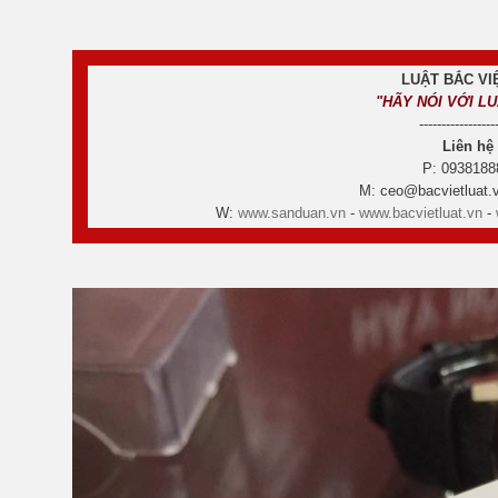
LUẬT BẮC VIỆ
"HÃY NÓI VỚI L
-----------------
Liên hệ
P: 0938188
M: ceo@bacvietluat.v
W:
www.sanduan.vn
-
www.bacvietluat.vn
-