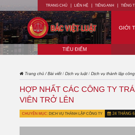
TRANG CHỦ
LIÊN HỆ
TIẾNG ANH
TIẾNG 
GIỚI 
TIÊU ĐIỂM
Trang chủ
/
Bài viết
Dịch vụ luật
Dịch vụ thành lập công
/
/
HỢP NHẤT CÁC CÔNG TY TRÁ
VIÊN TRỞ LÊN
24 THÁNG 6,
CHUYÊN MỤC:
DỊCH VỤ THÀNH LẬP CÔNG TY