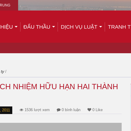
TRUNG
THIỆU
ĐẤU THẦU
DỊCH VỤ LUẬT
TRANH 
 ty
/
CH NHIỆM HỮU HẠN HAI THÀNH
1536 lượt xem
0 bình luận
0 Like
 2011