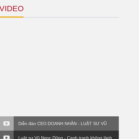
VIDEO
Diễn đàn CEO:DOANH NHÂN - LUẬT SƯ VŨ
NGỌC DŨNG - PHẦN VI
Luật sư Vũ Ngọc Dũng - Cạnh tranh không lành