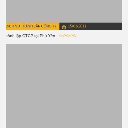
15/03/2011
DỊCH VỤ THÀNH LẬP CÔNG TY
Thành lập CTCP tại Phú Yên