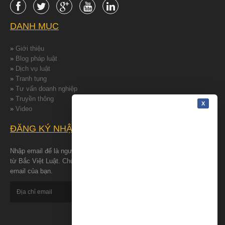
DANH MỤC
»
Giới thiệu
»
Blog pháp luật
»
Dịch vụ luật
»
Tranh tụng
»
Tư vấn doanh nghiệp
»
Truyền thông
»
Video
ĐĂNG KÝ NHẬN TIN
Nhập email để là người đâu tiên nhận được những tin tức mới nhất
từ Bắc Việt Luật. Chúng tôi cam kết bảo đảm quyền riêng tư cho
email của bạn.