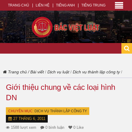
TRANG CHỦ
LIÊN HỆ
TIẾNG ANH
TIẾNG TRUNG
Trang chủ
/
Bài viết
Dịch vụ luật
Dịch vụ thành lập công ty
/
/
/
Giới thiệu chung về các loại hình
DN
CHUYÊN MỤC:
DỊCH VỤ THÀNH LẬP CÔNG TY
27 THÁNG 6, 2011
1588 lượt xem
0 bình luận
0 Like