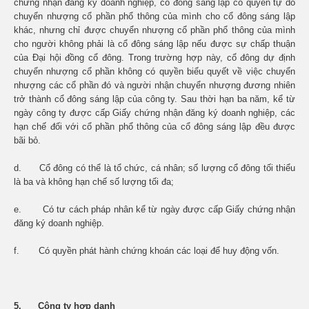
chứng nhận đăng ký doanh nghiệp, cổ đông sáng lập có quyền tự do
chuyển nhượng cổ phần phổ thông của mình cho cổ đông sáng lập
khác, nhưng chỉ được chuyển nhượng cổ phần phổ thông của mình
cho người không phải là cổ đông sáng lập nếu được sự chấp thuận
của Đại hội đồng cổ đông. Trong trường hợp này, cổ đông dự định
chuyển nhượng cổ phần không có quyền biểu quyết về việc chuyển
nhượng các cổ phần đó và người nhận chuyển nhượng đương nhiên
trở thành cổ đông sáng lập của công ty. Sau thời hạn ba năm, kể từ
ngày công ty được cấp Giấy chứng nhận đăng ký doanh nghiệp, các
hạn chế đối với cổ phần phổ thông của cổ đông sáng lập đều được
bãi bỏ.
d. Cổ đông có thể là tổ chức, cá nhân; số lượng cổ đông tối thiểu
là ba và không hạn chế số lượng tối đa;
e. Có tư cách pháp nhân kể từ ngày được cấp Giấy chứng nhận
đăng ký doanh nghiệp.
f. Có quyền phát hành chứng khoán các loại để huy động vốn.
5. Công ty hợp danh