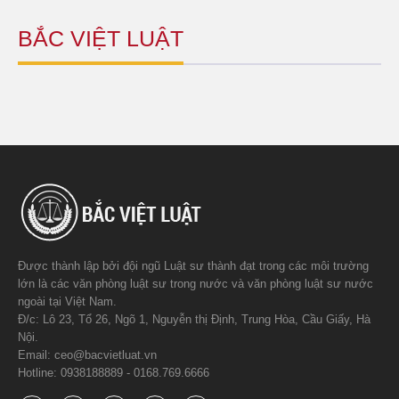
BẮC VIỆT LUẬT
Được thành lập bởi đội ngũ Luật sư thành đạt trong các môi trường
lớn là các văn phòng luật sư trong nước và văn phòng luật sư nước
ngoài tại Việt Nam.
Đ/c: Lô 23, Tổ 26, Ngõ 1, Nguyễn thị Định, Trung Hòa, Cầu Giấy, Hà
Nội.
Email: ceo@bacvietluat.vn
Hotline: 0938188889 - 0168.769.6666