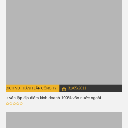
31/05/2011
DỊCH VỤ THÀNH LẬP CÔNG TY
Tư vấn lập địa điểm kinh doanh 100% vốn nước ngoài