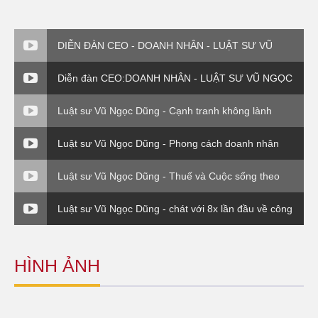
DIỄN ĐÀN CEO - DOANH NHÂN - LUẬT SƯ VŨ
NGỌC DŨNG - PHẦN 4
Diễn đàn CEO:DOANH NHÂN - LUẬT SƯ VŨ NGỌC
DŨNG - PHẦN VI
Luật sư Vũ Ngọc Dũng - Cạnh tranh không lành
mạnh (Luật sư và Doanh nghiệp)
Luật sư Vũ Ngọc Dũng - Phong cách doanh nhân
Luật sư Vũ Ngọc Dũng - Thuế và Cuộc sống theo
Thông tư 120 Bộ Tài Chính
Luật sư Vũ Ngọc Dũng - chát với 8x lần đầu về công
ty Bắc Việt Luật ( VTC0
HÌNH ẢNH