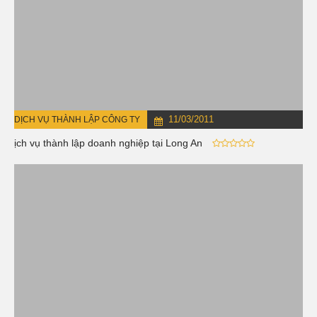
11/03/2011
DỊCH VỤ THÀNH LẬP CÔNG TY
Dịch vụ thành lập doanh nghiệp tại Long An