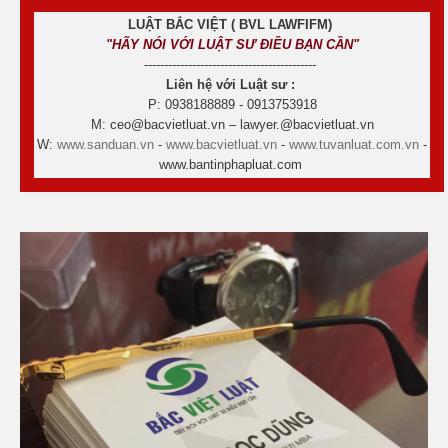
LUẬT BẮC VIỆT ( BVL LAWFIFM)
"HÃY NÓI VỚI LUẬT SƯ ĐIỀU BẠN CẦN"
-------------------------------------------
Liên hệ với Luật sư :
P: 0938188889 - 0913753918
M: ceo@bacvietluat.vn – lawyer.@bacvietluat.vn
W:
www.sanduan.vn
-
www.bacvietluat.vn
-
www.tuvanluat.com.vn
-
www.bantinphapluat.com