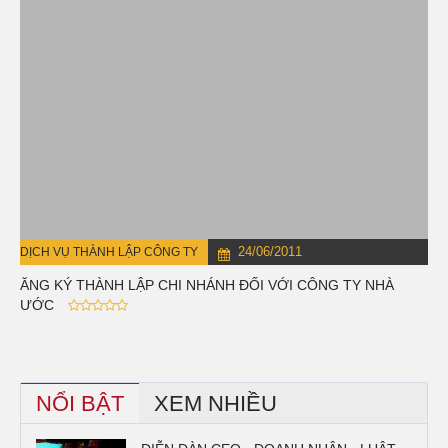
24/06/2011
DỊCH VỤ THÀNH LẬP CÔNG TY
ĐĂNG KÝ THÀNH LẬP CHI NHÁNH ĐỐI VỚI CÔNG TY NHÀ
NƯỚC
NỔI BẬT
XEM NHIỀU