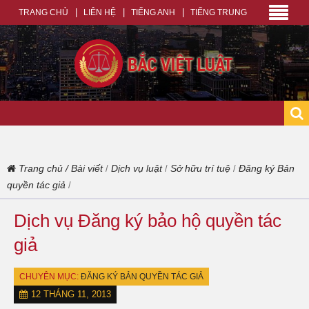
TRANG CHỦ
LIÊN HỆ
TIẾNG ANH
TIẾNG TRUNG
Trang chủ
/
Bài viết
Dịch vụ luật
Sở hữu trí tuệ
Đăng ký Bản
/
/
/
quyền tác giả
/
Dịch vụ Đăng ký bảo hộ quyền tác
giả
CHUYÊN MỤC:
ĐĂNG KÝ BẢN QUYỀN TÁC GIẢ
12 THÁNG 11, 2013