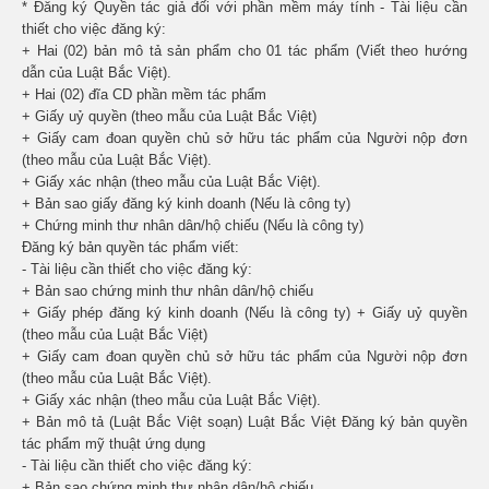
* Đăng ký Quyền tác giả đối với phần mềm máy tính - Tài liệu cần
thiết cho việc đăng ký:
+ Hai (02) bản mô tả sản phẩm cho 01 tác phẩm (Viết theo hướng
dẫn của Luật Bắc Việt).
+ Hai (02) đĩa CD phần mềm tác phẩm
+ Giấy uỷ quyền (theo mẫu của Luật Bắc Việt)
+ Giấy cam đoan quyền chủ sở hữu tác phẩm của Người nộp đơn
(theo mẫu của Luật Bắc Việt).
+ Giấy xác nhận (theo mẫu của Luật Bắc Việt).
+ Bản sao giấy đăng ký kinh doanh (Nếu là công ty)
+ Chứng minh thư nhân dân/hộ chiếu (Nếu là công ty)
Đăng ký bản quyền tác phẩm viết:
- Tài liệu cần thiết cho việc đăng ký:
+ Bản sao chứng minh thư nhân dân/hộ chiếu
+ Giấy phép đăng ký kinh doanh (Nếu là công ty) + Giấy uỷ quyền
(theo mẫu của Luật Bắc Việt)
+ Giấy cam đoan quyền chủ sở hữu tác phẩm của Người nộp đơn
(theo mẫu của Luật Bắc Việt).
+ Giấy xác nhận (theo mẫu của Luật Bắc Việt).
+ Bản mô tả (Luật Bắc Việt soạn) Luật Bắc Việt Đăng ký bản quyền
tác phẩm mỹ thuật ứng dụng
- Tài liệu cần thiết cho việc đăng ký:
+ Bản sao chứng minh thư nhân dân/hộ chiếu