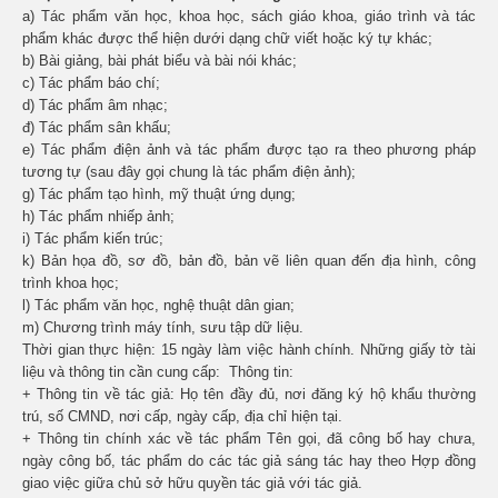
a) Tác phẩm văn học, khoa học, sách giáo khoa, giáo trình và tác
phẩm khác được thể hiện dưới dạng chữ viết hoặc ký tự khác;
b) Bài giảng, bài phát biểu và bài nói khác;
c) Tác phẩm báo chí;
d) Tác phẩm âm nhạc;
đ) Tác phẩm sân khấu;
e) Tác phẩm điện ảnh và tác phẩm được tạo ra theo phương pháp
tương tự (sau đây gọi chung là tác phẩm điện ảnh);
g) Tác phẩm tạo hình, mỹ thuật ứng dụng;
h) Tác phẩm nhiếp ảnh;
i) Tác phẩm kiến trúc;
k) Bản họa đồ, sơ đồ, bản đồ, bản vẽ liên quan đến địa hình, công
trình khoa học;
l) Tác phẩm văn học, nghệ thuật dân gian;
m) Chương trình máy tính, sưu tập dữ liệu.
Thời gian thực hiện: 15 ngày làm việc hành chính. Những giấy tờ tài
liệu và thông tin cần cung cấp: Thông tin:
+ Thông tin về tác giả: Họ tên đầy đủ, nơi đăng ký hộ khẩu thường
trú, số CMND, nơi cấp, ngày cấp, địa chỉ hiện tại.
+ Thông tin chính xác về tác phẩm Tên gọi, đã công bố hay chưa,
ngày công bố, tác phẩm do các tác giả sáng tác hay theo Hợp đồng
giao việc giữa chủ sở hữu quyền tác giả với tác giả.