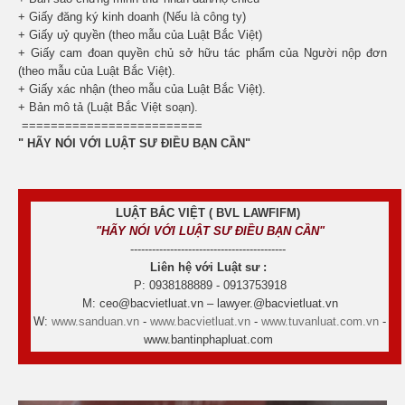
+ Giấy đăng ký kinh doanh (Nếu là công ty)
+ Giấy uỷ quyền (theo mẫu của Luật Bắc Việt)
+ Giấy cam đoan quyền chủ sở hữu tác phẩm của Người nộp đơn
(theo mẫu của Luật Bắc Việt).
+ Giấy xác nhận (theo mẫu của Luật Bắc Việt).
+ Bản mô tả (Luật Bắc Việt soạn).
=========================
" HÃY NÓI VỚI LUẬT SƯ ĐIỀU BẠN CẦN"
LUẬT BẮC VIỆT ( BVL LAWFIFM)
"HÃY NÓI VỚI LUẬT SƯ ĐIỀU BẠN CẦN"
-------------------------------------------
Liên hệ với Luật sư :
P: 0938188889 - 0913753918
M: ceo@bacvietluat.vn – lawyer.@bacvietluat.vn
W:
www.sanduan.vn
-
www.bacvietluat.vn
-
www.tuvanluat.com.vn
-
www.bantinphapluat.com