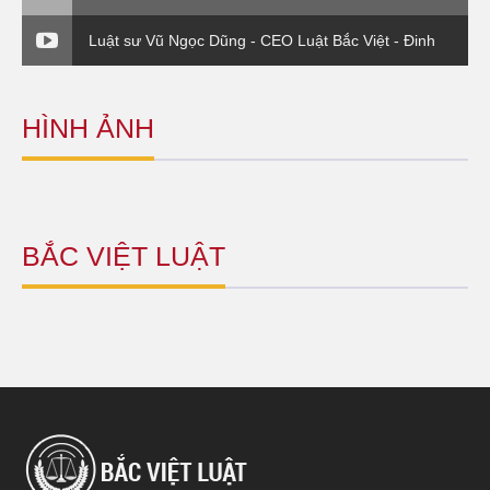
Chuyển giá trong DN FDI - Luật sư và Doanh nghiệp
Luật sư Vũ Ngọc Dũng - CEO Luật Bắc Việt - Đinh
giá thương hiệu
HÌNH ẢNH
BẮC VIỆT LUẬT