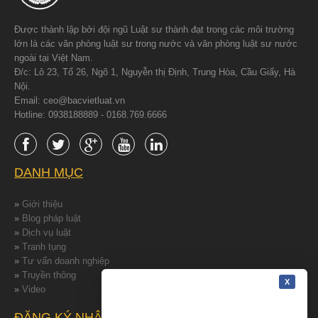
Được thành lập bởi đội ngũ Luật sư thành đạt trong các môi trường
lớn là các văn phòng luật sư trong nước và văn phòng luật sư nước
ngoài tại Việt Nam.
Đ/c: Lô 23, Tổ 26, Ngõ 1, Nguyễn thị Định, Trung Hòa, Cầu Giấy, Hà
Nội.
Email: ceo@bacvietluat.vn
Hotline: 0938188889 - 0168.769.6666
DANH MỤC
»
Giới thiệu
»
Blog pháp luật
»
Dịch vụ luật
»
Tranh tụng
»
Tư vấn doanh nghiệp
»
Truyền thông
»
Video
ĐĂNG KÝ NHẬN TIN