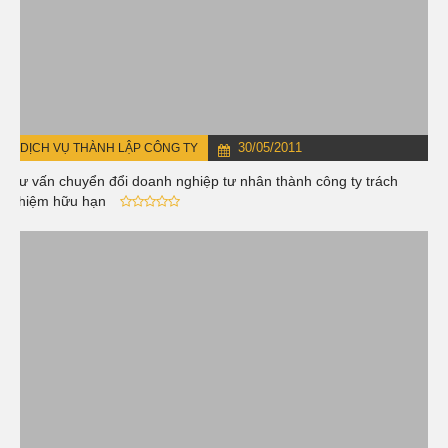
30/05/2011
DỊCH VỤ THÀNH LẬP CÔNG TY
Tư vấn chuyển đổi doanh nghiệp tư nhân thành công ty trách
nhiệm hữu hạn