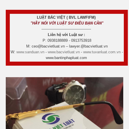
LUẬT BẮC VIỆT ( BVL LAWFIFM)
"HÃY NÓI VỚI LUẬT SƯ ĐIỀU BẠN CẦN"
-------------------------------------------
Liên hệ với Luật sư :
P: 0938188889 - 0913753918
M: ceo@bacvietluat.vn – lawyer.@bacvietluat.vn
W:
www.sanduan.vn
-
www.bacvietluat.vn
-
www.tuvanluat.com.vn
-
www.bantinphapluat.com