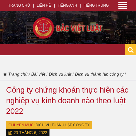
TRANG CHỦ
LIÊN HỆ
TIẾNG ANH
TIẾNG TRUNG
Trang chủ
/
Bài viết
Dịch vụ luật
Dịch vụ thành lập công ty
/
/
/
Công ty chứng khoán thực hiên các
nghiệp vụ kinh doanh nào theo luật
2022
CHUYÊN MỤC:
DỊCH VỤ THÀNH LẬP CÔNG TY
20 THÁNG 6, 2022