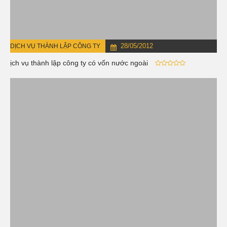
28/05/2012
DỊCH VỤ THÀNH LẬP CÔNG TY
Dịch vụ thành lập công ty có vốn nước ngoài