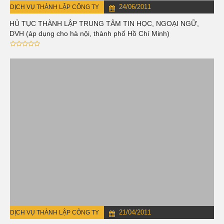
24/06/2011
DỊCH VỤ THÀNH LẬP CÔNG TY
THỦ TỤC THÀNH LẬP TRUNG TÂM TIN HỌC, NGOẠI NGỮ,
BDVH (áp dụng cho hà nội, thành phố Hồ Chí Minh)
21/04/2011
DỊCH VỤ THÀNH LẬP CÔNG TY