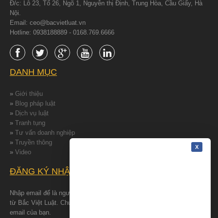
Đ/c: Lô 23, Tổ 26, Ngõ 1, Nguyễn thị Định, Trung Hòa, Cầu Giấy, Hà
Nội.
Email: ceo@bacvietluat.vn
Hotline: 0938188889 - 0168.769.6666
DANH MỤC
»
Giới thiệu
»
Blog pháp luật
»
Dịch vụ luật
»
Tranh tụng
»
Tư vấn doanh nghiệp
»
Truyền thông
»
Video
ĐĂNG KÝ NHẬN TIN
Nhập email để là người đâu tiên nhận được những tin tức mới nhất
từ Bắc Việt Luật. Chúng tôi cam kết bảo đảm quyền riêng tư cho
email của bạn.