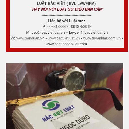
LUẬT BẮC VIỆT ( BVL LAWFIFM)
"HÃY NÓI VỚI LUẬT SƯ ĐIỀU BẠN CẦN"
-------------------------------------------
Liên hệ với Luật sư :
P: 0938188889 - 0913753918
M: ceo@bacvietluat.vn – lawyer.@bacvietluat.vn
W:
www.sanduan.vn
-
www.bacvietluat.vn
-
www.tuvanluat.com.vn
-
www.bantinphapluat.com