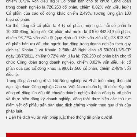
chiếm 0,72% vốn điều lệ;(3)
Cổ phần bán cho tổ chức Công đoàn
trong doanh nghiệp là 726.250 cổ phần, chiếm 0,02% vốn điều lệ;(4)
Cổ phần của các cổ đông khác chiếm 2,49%, tương ứng gần 100
triệu cổ phần.
Cụ thể, tổng số cổ phần là 4 tỷ cổ phần, mệnh giá mỗi cổ phần là
10.000 đồng, trong đó: Cổ phần nhà nước là 3.870.842.819 cổ phần,
chiếm 96,77% vốn điều lệ (quy định cũ 75% vốn điều lệ); 28.813.371
cổ phần bán ưu đãi cho người lao động trong doanh nghiệp theo quy
định tại Khoản 1 và Khoản 2 Điều 48 Nghị định số 59/2011/NĐ-CP
ngày 18/7/2011, chiếm 0,72% vốn điều lệ; 726.250 cổ phần bán cho tổ
chức Công đoàn trong doanh nghiệp, chiếm 0,02% vốn điều lệ; cổ
phần của các cổ đông khác là 99.617.560 cổ phần, chiếm 2,49% vốn
điều lệ.
Trong đó phân công rõ là: Bộ Nông nghiệp và Phát triển nông thôn chỉ
đạo Tập đoàn Công nghiệp Cao su Việt Nam chuẩn bị, tổ chức Đại hội
đồng cổ đông lần đầu để chuyển doanh nghiệp thành công ty cổ phần
và thực hiện đăng ký doanh nghiệp, đồng thời thực hiện các thủ tục
niêm yết cổ phiếu trên sàn giao dịch chứng khoán theo quy định của
pháp luật.
( Liên hệ dịch vụ tư vấn pháp luật theo thông tin phía dưới)!