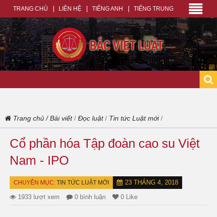
TRANG CHỦ
LIÊN HỆ
TIẾNG ANH
TIẾNG TRUNG
Trang chủ
/
Bài viết
Đọc luật
Tin tức Luật mới
/
/
/
Cổ phần hóa Tập đoàn cao su Việt
Nam - IPO
23 THÁNG 4, 2018
CHUYÊN MỤC:
TIN TỨC LUẬT MỚI
1933 lượt xem
0 bình luận
0 Like