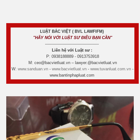
LUẬT BẮC VIỆT ( BVL LAWFIFM)
"HÃY NÓI VỚI LUẬT SƯ ĐIỀU BẠN CẦN"
-------------------------------------------
Liên hệ với Luật sư :
P: 0938188889 - 0913753918
M: ceo@bacvietluat.vn – lawyer.@bacvietluat.vn
W:
www.sanduan.vn
-
www.bacvietluat.vn
-
www.tuvanluat.com.vn
-
www.bantinphapluat.com