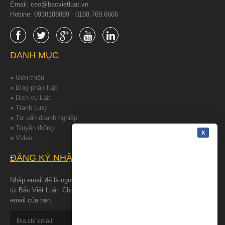
Email: ceo@bacvietluat.vn
Hotline: 0938188889 - 0168.769.6666
DANH MỤC
»
Giới thiệu
»
Blog pháp luật
»
Dịch vụ luật
»
Tranh tụng
»
Tư vấn doanh nghiệp
»
Truyền thông
»
Video
ĐĂNG KÝ NHẬN TIN
Nhập email để là người đâu tiên nhận được những tin tức mới nhất
từ Bắc Việt Luật. Chúng tôi cam kết bảo đảm quyền riêng tư cho
email của bạn.