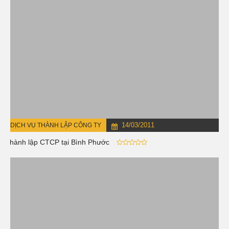
14/03/2011
DỊCH VỤ THÀNH LẬP CÔNG TY
Thành lập CTCP tại Bình Phước