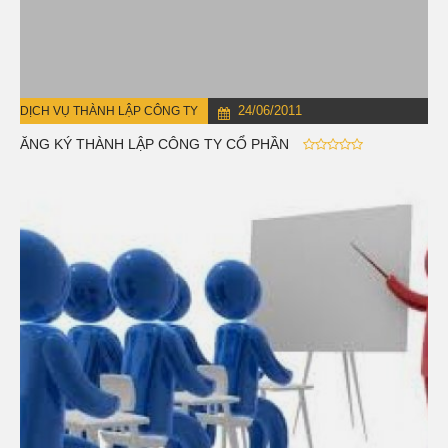
24/06/2011
DỊCH VỤ THÀNH LẬP CÔNG TY
ĐĂNG KÝ THÀNH LẬP CÔNG TY CỔ PHẦN