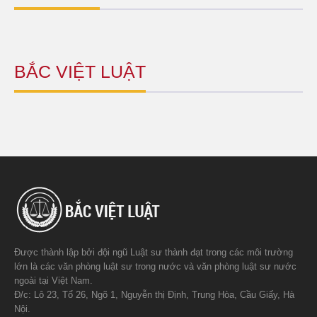
BẮC VIỆT LUẬT
Được thành lập bởi đội ngũ Luật sư thành đạt trong các môi trường
lớn là các văn phòng luật sư trong nước và văn phòng luật sư nước
ngoài tại Việt Nam.
Đ/c: Lô 23, Tổ 26, Ngõ 1, Nguyễn thị Định, Trung Hòa, Cầu Giấy, Hà
Nội.