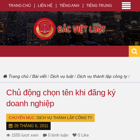
TRANG CHỦ
LIÊN HỆ
TIẾNG ANH
TIẾNG TRUNG
Trang chủ
/
Bài viết
Dịch vụ luật
Dịch vụ thành lập công ty
/
/
/
Chủ động chọn tên khi đăng ký
doanh nghiệp
CHUYÊN MỤC:
DỊCH VỤ THÀNH LẬP CÔNG TY
28 THÁNG 6, 2011
1555 lượt xem
0 bình luận
0 Like