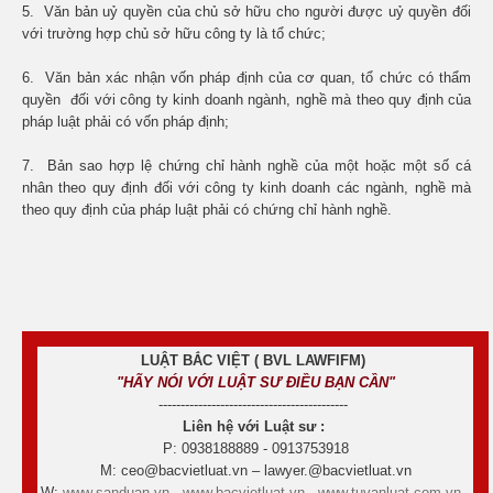
5. Văn bản uỷ quyền của chủ sở hữu cho người được uỷ quyền đối
với trường hợp chủ sở hữu công ty là tổ chức;
6. Văn bản xác nhận vốn pháp định của cơ quan, tổ chức có thẩm
quyền đối với công ty kinh doanh ngành, nghề mà theo quy định của
pháp luật phải có vốn pháp định;
7. Bản sao hợp lệ chứng chỉ hành nghề của một hoặc một số cá
nhân theo quy định đối với công ty kinh doanh các ngành, nghề mà
theo quy định của pháp luật phải có chứng chỉ hành nghề.
LUẬT BẮC VIỆT ( BVL LAWFIFM)
"HÃY NÓI VỚI LUẬT SƯ ĐIỀU BẠN CẦN"
-------------------------------------------
Liên hệ với Luật sư :
P: 0938188889 - 0913753918
M: ceo@bacvietluat.vn – lawyer.@bacvietluat.vn
W:
www.sanduan.vn
-
www.bacvietluat.vn
-
www.tuvanluat.com.vn
-