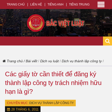
TRANG CHỦ
LIÊN HỆ
TIẾNG ANH
TIẾNG TRUNG
Trang chủ
/
Bài viết
Dịch vụ luật
Dịch vụ thành lập công ty
/
/
/
Các giấy tờ cần thiết để đăng ký
thành lập công ty trách nhiệm hữu
hạn là gì?
CHUYÊN MỤC:
DỊCH VỤ THÀNH LẬP CÔNG TY
28 THÁNG 6, 2011