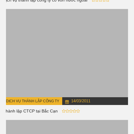
Dịch vụ thành lập công ty có vốn nước ngoài
14/03/2011
DỊCH VỤ THÀNH LẬP CÔNG TY
Thành lập CTCP tại Bắc Cạn