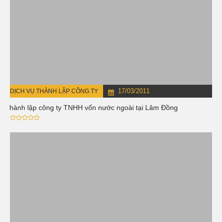
17/03/2011
DỊCH VỤ THÀNH LẬP CÔNG TY
Thành lập công ty TNHH vốn nước ngoài tại Lâm Đồng