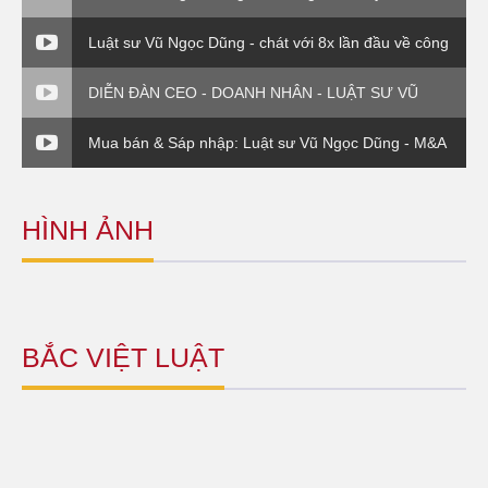
Chuyển giá trong DN FDI - Luật sư và Doanh nghiệp
Luật sư Vũ Ngọc Dũng - chát với 8x lần đầu về công
ty Bắc Việt Luật ( VTC0
DIỄN ĐÀN CEO - DOANH NHÂN - LUẬT SƯ VŨ
NGỌC DŨNG - PHẦN 4
Mua bán & Sáp nhập: Luật sư Vũ Ngọc Dũng - M&A
về vụ EVN( P3)
HÌNH ẢNH
BẮC VIỆT LUẬT