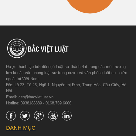
Được thành lập bởi đội ngũ Luật sư thành đạt trong các môi trường
lớn là các văn phòng luật sư trong nước và văn phòng luật sư nước
ngoài tại Việt Nam.
Đ/c: Lô 23, Tổ 26, Ngõ 1, Nguyễn thị Định, Trung Hòa, Cầu Giấy, Hà
Nội.
Email: ceo@bacvietluat.vn
Hotline: 0938188889 - 0168.769.6666
DANH MỤC