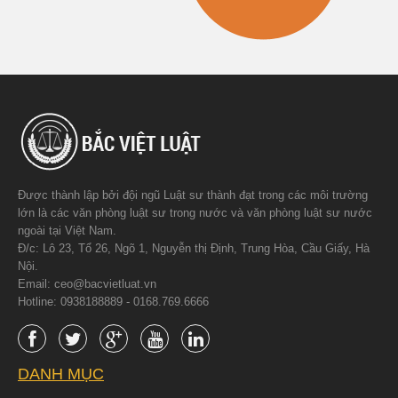
Được thành lập bởi đội ngũ Luật sư thành đạt trong các môi trường
lớn là các văn phòng luật sư trong nước và văn phòng luật sư nước
ngoài tại Việt Nam.
Đ/c: Lô 23, Tổ 26, Ngõ 1, Nguyễn thị Định, Trung Hòa, Cầu Giấy, Hà
Nội.
Email: ceo@bacvietluat.vn
Hotline: 0938188889 - 0168.769.6666
DANH MỤC