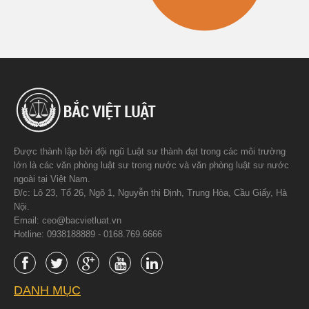
Được thành lập bởi đội ngũ Luật sư thành đạt trong các môi trường
lớn là các văn phòng luật sư trong nước và văn phòng luật sư nước
ngoài tại Việt Nam.
Đ/c: Lô 23, Tổ 26, Ngõ 1, Nguyễn thị Định, Trung Hòa, Cầu Giấy, Hà
Nội.
Email: ceo@bacvietluat.vn
Hotline: 0938188889 - 0168.769.6666
DANH MỤC