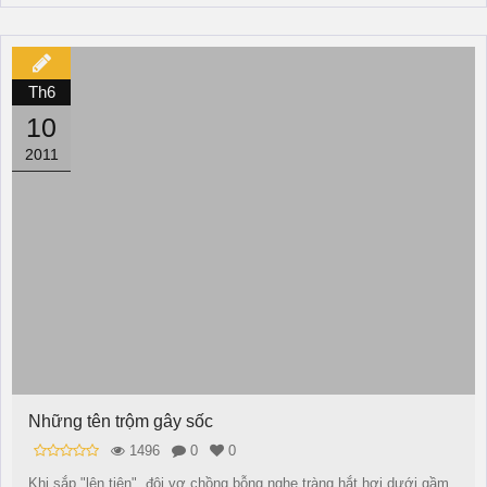
Th6
10
2011
Những tên trộm gây sốc
1496
0
0
Khi sắp "lên tiên", đôi vợ chồng bỗng nghe tràng hắt hơi dưới gầm