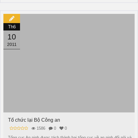
Th6
10
2011
Tổ chức lại Bộ Công an
1586
0
0
Tổng cục An ninh được tách thành hai tổng cục về an ninh đối nội và