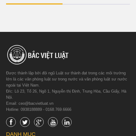
Được thành lập bởi đội ngũ Luật sư thành đạt trong các môi trường
lớn là các văn phòng luật sư trong nước và văn phòng luật sư nước
ngoài tại Việt Nam.
Đ/c: Lô 23, Tổ 26, Ngõ 1, Nguyễn thị Định, Trung Hòa, Cầu Giấy, Hà
Nội.
Email: ceo@bacvietluat.vn
Hotline: 0938188889 - 0168.769.6666
DANH MỤC