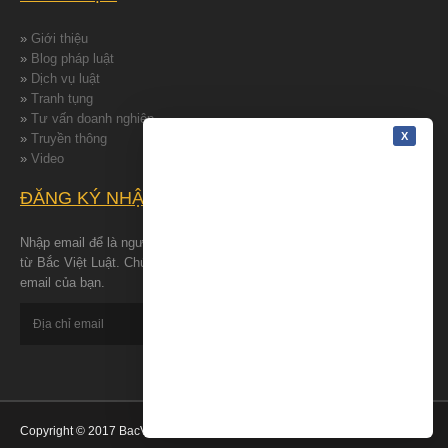
»
Giới thiệu
»
Blog pháp luật
»
Dịch vụ luật
»
Tranh tụng
»
Tư vấn doanh nghiệp
»
Truyền thông
»
Video
ĐĂNG KÝ NHẬN TIN
Nhập email để là người đâu tiên nhận được những tin tức mới nhất
từ Bắc Việt Luật. Chúng tôi cam kết bảo đảm quyền riêng tư cho
email của bạn.
Copyright © 2017 BacVietLuat - All Rights Reserved.