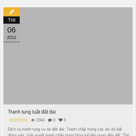
Th6
06
2011
Tranh tụng luật đất đai
1564
0
0
Dịch vụ tranh tụng vụ án đất đai: Tranh chấp trong các dự án bất
động sản; Giải quyết tranh chấp trong thừa kế liên quan đến đất; Thủ