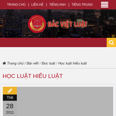
TRANG CHỦ
LIÊN HỆ
TIẾNG ANH
TIẾNG TRUNG
Trang chủ
/
Bài viết
Đọc luật
Học luật hiểu luật
/
/
HỌC LUẬT HIỂU LUẬT
Th6
28
2011