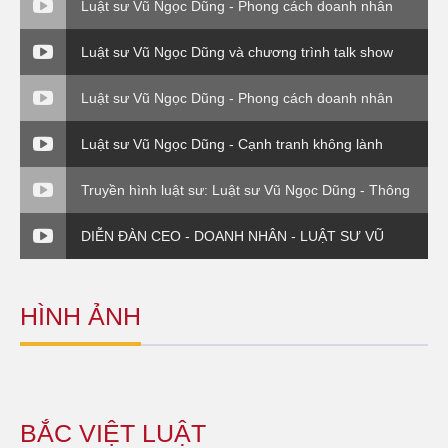
Luật sư Vũ Ngọc Dũng - Phong cách doanh nhân
Luật sư Vũ Ngọc Dũng và chương trình talk show
Thuế và cuộc sống.
Luật sư Vũ Ngọc Dũng - Phong cách doanh nhân
Luật sư Vũ Ngọc Dũng - Cạnh tranh không lành
mạnh (Luật sư và Doanh nghiệp)
Truyền hình luật sư: Luật sư Vũ Ngọc Dũng - Thông
tư 176 Bộ Tài Chính
DIỄN ĐÀN CEO - DOANH NHÂN - LUẬT SƯ VŨ
NGỌC DŨNG - PHẦN 4
HÌNH ẢNH
BẮC VIỆT LUẬT