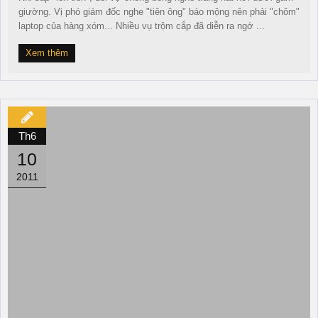
giường. Vị phó giám đốc nghe "tiên ông" báo mộng nên phải "chôm"
laptop của hàng xóm... Nhiều vụ trộm cắp đã diễn ra ngớ ...
Xem thêm
Th6
10
2011