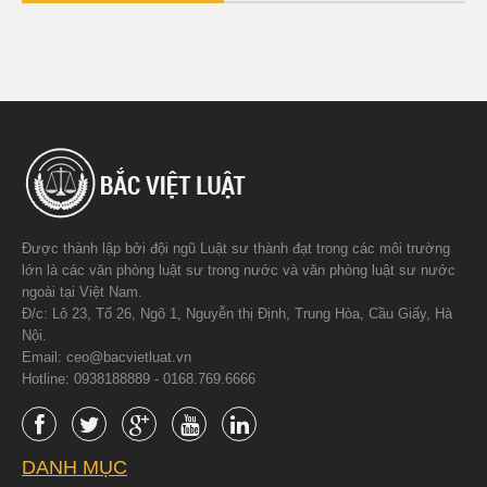
Được thành lập bởi đội ngũ Luật sư thành đạt trong các môi trường
lớn là các văn phòng luật sư trong nước và văn phòng luật sư nước
ngoài tại Việt Nam.
Đ/c: Lô 23, Tổ 26, Ngõ 1, Nguyễn thị Định, Trung Hòa, Cầu Giấy, Hà
Nội.
Email: ceo@bacvietluat.vn
Hotline: 0938188889 - 0168.769.6666
DANH MỤC