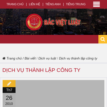
TRANG CHỦ
LIÊN HỆ
TIẾNG ANH
TIẾNG TRUNG
Trang chủ
/
Bài viết
Dịch vụ luật
Dịch vụ thành lập công ty
/
/
DỊCH VỤ THÀNH LẬP CÔNG TY
Th7
26
2010