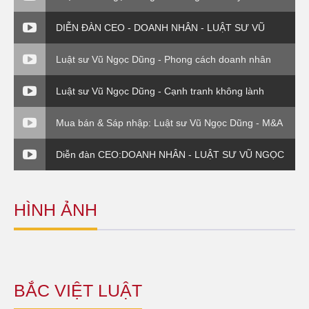
Chuyển giá trong DN FDI - Luật sư và Doanh nghiệp
DIỄN ĐÀN CEO - DOANH NHÂN - LUẬT SƯ VŨ
NGỌC DŨNG - PHẦN 4
Luật sư Vũ Ngọc Dũng - Phong cách doanh nhân
Luật sư Vũ Ngọc Dũng - Cạnh tranh không lành
mạnh (Luật sư và Doanh nghiệp)
Mua bán & Sáp nhập: Luật sư Vũ Ngọc Dũng - M&A
về vụ EVN( P3)
Diễn đàn CEO:DOANH NHÂN - LUẬT SƯ VŨ NGỌC
DŨNG - PHẦN VI
HÌNH ẢNH
BẮC VIỆT LUẬT