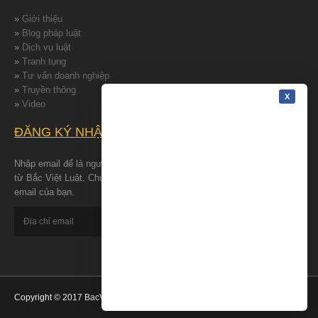
»
Giới thiệu
»
Blog pháp luật
»
Dịch vụ luật
»
Tranh tụng
»
Tư vấn doanh nghiệp
»
Truyền thông
»
Video
ĐĂNG KÝ NHẬN TIN
Nhập email để là người đâu tiên nhận được những tin tức mới nhất
từ Bắc Việt Luật. Chúng tôi cam kết bảo đảm quyền riêng tư cho
email của bạn.
Copyright © 2017 BacVietLuat - All Rights Reserved.