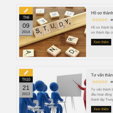
Hồ sơ thành
Th6
09
Hồ sơ thành lậ
2014
sơ thành lập 
Xem thêm
Tư vấn thàn
Th10
21
Tư vấn thành l
2013
đầu hoạt động 
thành lập Trun
Xem thêm