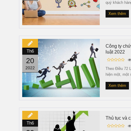
quý khách hàn
Xem thêm
Công ty chứ
Th6
luật 2022
20
2022
Theo Điều 72 
hiện một, một 
Xem thêm
Thủ tục và 
Th6