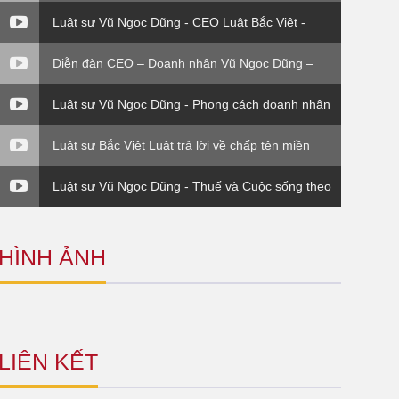
Luật sư Vũ Ngọc Dũng - CEO Luật Bắc Việt -
Đinh giá thương hiệu
Diễn đàn CEO – Doanh nhân Vũ Ngọc Dũng –
Phần 4
Luật sư Vũ Ngọc Dũng - Phong cách doanh nhân
Luật sư Bắc Việt Luật trả lời về chấp tên miền
trên VTV1
Luật sư Vũ Ngọc Dũng - Thuế và Cuộc sống theo
Thông tư 120 Bộ Tài Chính
HÌNH ẢNH
LIÊN KẾT