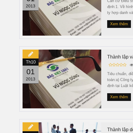
Căn cứ Điều 55
2013
định:1. Về hìn
ty hợp danh và
Xem thêm
Thành lập v
Th10
01
Tiêu chuẩn, đi
2013
toán:a) Công t
định tại Luật k
Xem thêm
Thành lập d