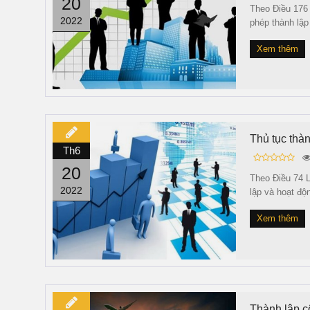
20
Theo Điều 176
2022
phép thành lập
Xem thêm
Thủ tục thà
Th6
20
Theo Điều 74 L
2022
lập và hoạt đ
Xem thêm
Thành lập cô