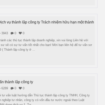
ịch vụ thành lập công ty Trách nhiệm hữu hạn một thành
3943
0
0
hành các thủ tục thành lập doanh nghiệp, xin vui lòng Liên hệ với
t sư sẽ có sự tư vấn tốt nhất cho bạn! Mời bạn liên hệ để tư vấn sơ
 ( Thành lập công ty ở ...
ấn thành lập công ty
6289
0
0
ói tư vấn luật hướng dẫn Thủ tục thành lập công ty TNHH, Công ty
 nghiệp tư nhân, công ty có vốn đầu tư nước ngoài theo Luật
Nội dung dịch vụ:1. Tư ...