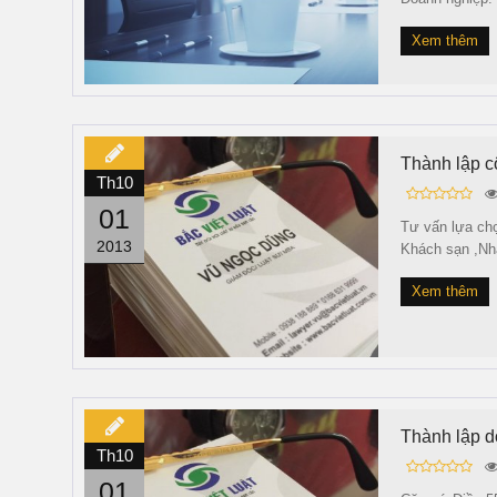
Xem thêm
Thành lập cô
Th10
01
Tư vấn lựa chọ
2013
Khách sạn ,Nhà
Xem thêm
Thành lập d
Th10
01