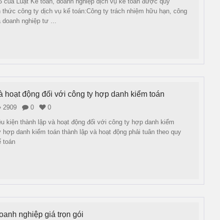
 của Luật Kế toán, doanh nghiệp dịch vụ kế toán được quy
h thức công ty dịch vụ kế toán:Công ty trách nhiệm hữu hạn, công
 doanh nghiệp tư ...
à hoạt động đối với công ty hợp danh kiểm toán
2909
0
0
ều kiện thành lập và hoạt động đối với công ty hợp danh kiểm
y hợp danh kiểm toán thành lập và hoạt động phải tuân theo quy
ế toán
oanh nghiệp giá trọn gói