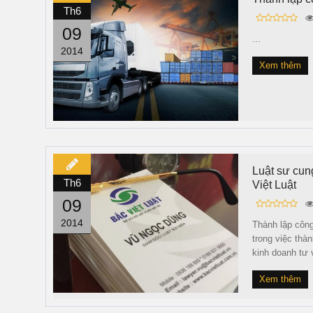
Th6
09
...
2014
Xem thêm
Luật sư cun
Th6
Việt Luật
09
2014
Thành lập công
trong việc thà
kinh doanh tư 
Xem thêm