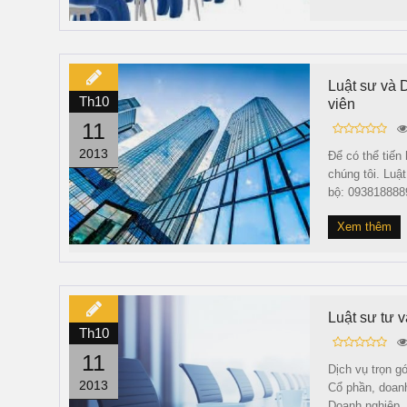
Luật sư và D
Th10
viên
11
2013
Để có thể tiến 
chúng tôi. Luậ
bộ: 0938188889
Xem thêm
Luật sư tư v
Th10
11
Dịch vụ trọn g
2013
Cổ phần, doanh
Doanh nghiệp. 