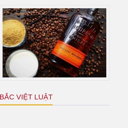
BẮC VIỆT LUẬT