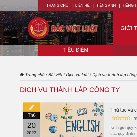
TRANG CHỦ
LIÊN HỆ
TIẾNG ANH
TIẾNG 
GIỚI 
TIÊU ĐIỂM
Trang chủ
/
Bài viết
Dịch vụ luật
Dịch vụ thành lập công
/
/
DỊCH VỤ THÀNH LẬP CÔNG TY
Thủ tục và c
Th6
20
Kính gửi quý k
2022
các quy định m